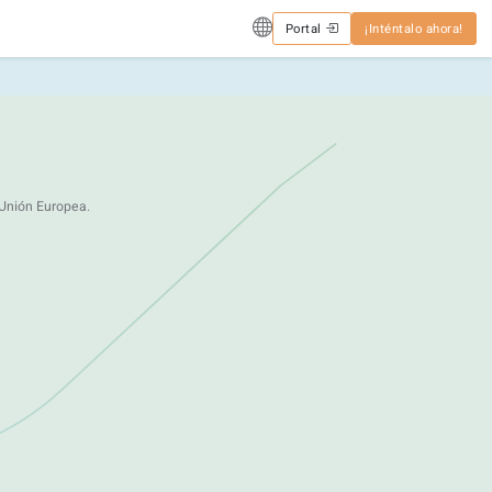
Portal
¡Inténtalo ahora!
 Unión Europea.