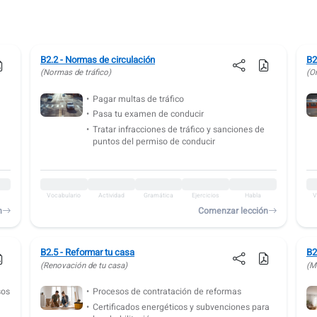
B2.2 - Normas de circulación
B2
(Normas de tráfico)
(Or
Pagar multas de tráfico
Pasa tu examen de conducir
Tratar infracciones de tráfico y sanciones de
puntos del permiso de conducir
Vocabulario
Actividad
Gramática
Ejercicios
Habla
V
n
Comenzar lección
B2.5 - Reformar tu casa
B2
(Renovación de tu casa)
(M
sos
Procesos de contratación de reformas
Certificados energéticos y subvenciones para