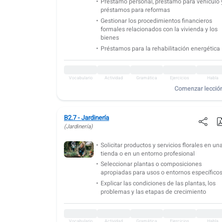
Préstamo personal, préstamo para vehículo 
préstamos para reformas
Gestionar los procedimientos financieros
formales relacionados con la vivienda y los
bienes
Préstamos para la rehabilitación energética
Vocabulario
Actividad
Gramática
Ejercicios
Habla
Comenzar lecció
B2.7 - Jardinería
(Jardinería)
Solicitar productos y servicios florales en un
tienda o en un entorno profesional
Seleccionar plantas o composiciones
apropiadas para usos o entornos específico
Explicar las condiciones de las plantas, los
problemas y las etapas de crecimiento
Vocabulario
Actividad
Gramática
Ejercicios
Habla