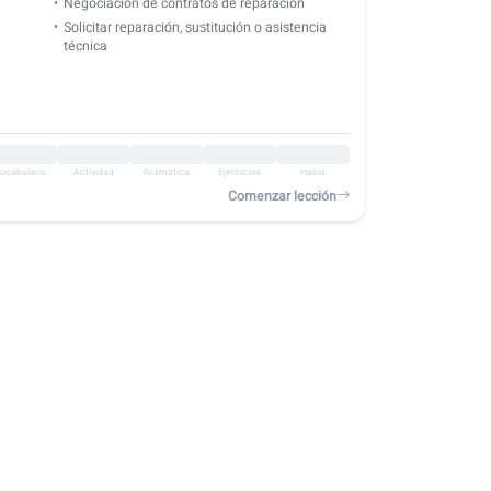
Negociación de contratos de reparación
Solicitar reparación, sustitución o asistencia
técnica
ocabulario
Actividad
Gramática
Ejercicios
Habla
Comenzar lección