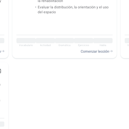
y
la rehabilitación
Evaluar la distribución, la orientación y el uso
del espacio
Vocabulario
Actividad
Gramática
Ejercicios
Habla
V
n
Comenzar lección
a
s