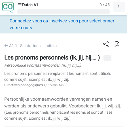
Dutch A1
0 / 45
Connectez-vous ou inscrivez-vous pour sélectionner
votre cours
A1.1 - Salutations et adieux
Les pronoms personnels (ik, jij, hij,… )
Persoonlijke voornaamwoorden (ik, jij, hij,…)
Les pronoms personnels remplacent les noms et sont utilisés
comme sujet. Exemples : ik, jij, wij, zij.
Directives pédagogiques
+/- 15 minutes
Persoonlijke voornaamwoorden vervangen namen en
worden als onderwerp gebruikt. Voorbeelden: ik, jij, wij, zij.
(Les pronoms personnels remplacent les noms et sont utilisés
comme sujet. Exemples :
ik
,
jij
,
wij
,
zij
.)