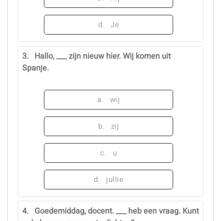
d.
Je
3.
Hallo, ___ zijn nieuw hier. Wij komen uit
Spanje.
a.
wij
b.
zij
c.
u
d.
jullie
4.
Goedemiddag, docent. ___ heb een vraag. Kunt