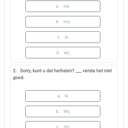
a.
me
b.
mij
c.
ik
d.
wij
2.
Sorry, kunt u dat herhalen? ___ versta het niet
goed.
a.
Ik
b.
Wij
c.
Hij