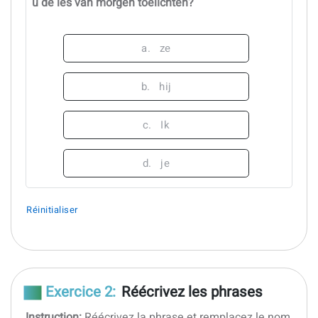
u de les van morgen toelichten?
a.
ze
b.
hij
c.
Ik
d.
je
Réinitialiser
Exercice 2:
Réécrivez les phrases
Instruction:
Réécrivez la phrase et remplacez le nom