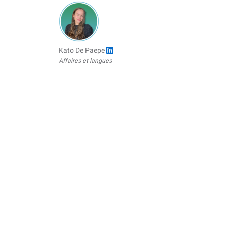
Kato De Paepe
Affaires et langues
KdG University of Applied Sciences and Arts Antwerp
Dernière mise à jour :
Mercredi, 24/06/2026 00:09
Cours
Ces sup
Suivez-nous pour des leçons
être ét
quotidiennes gratuites et des podcasts !
des cou
Dia
Co