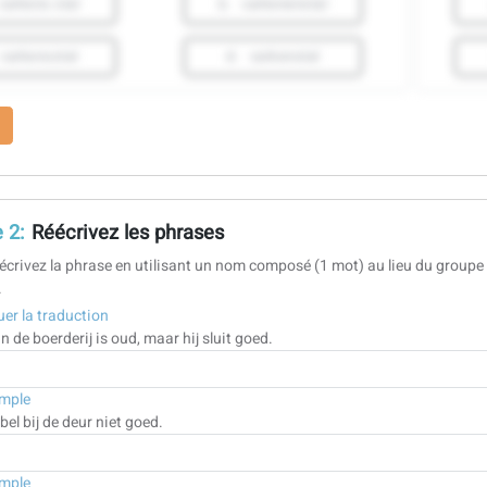
varkens stal
b.
varkenenstal
varkensstal
d.
varkenstal
 2:
Réécrivez les phrases
écrivez la phrase en utilisant un nom composé (1 mot) au lieu du groupe 
.
er la traduction
n de boerderij is oud, maar hij sluit goed.
mple
bel bij de deur niet goed.
mple