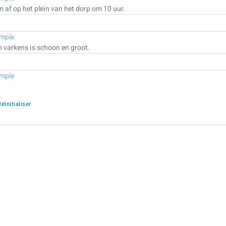
 af op het plein van het dorp om 10 uur.
mple
n varkens is schoon en groot.
mple
Réinitialiser