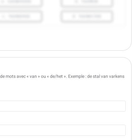
a.
hondenshok
b.
hondhok
c.
hondenhok
d.
honden hok
de mots avec « van » ou « de/het ». Exemple : de stal van varkens