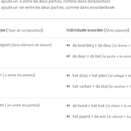
n ajoute un -s entre les deux parties, comme dans dorpsschool.
n ajoute un -en entre les deux parties, comme dans woordenboek.
ype
(
)
Individuele woorden
(
)
Type de composition
Mots séparés
egsel
(
)
Sans élément de liaison
de boerderij + de deur
(
la ferme + 
de deur + de bel
(
la porte + la sonn
en
(
)
-s entre les parties
het dorp + het plein
(
le village + l
het varken + de stal
(
le cochon + l
len
(
)
-en entre les parties
de hond + het hok
(
le chien + la n
het paard + de wei
(
le cheval + le 