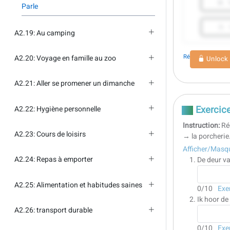
a.
Parle
c.
A2.19: Au camping
Réinitialiser
A2.20: Voyage en famille au zoo
Unlock
A2.21: Aller se promener un dimanche
Exercice
A2.22: Hygiène personnelle
Instruction:
Ré
A2.23: Cours de loisirs
→ la porcherie
Afficher/Masqu
A2.24: Repas à emporter
De deur va
A2.25: Alimentation et habitudes saines
0
/10
Exe
Ik hoor de 
A2.26: transport durable
0
/10
Exe