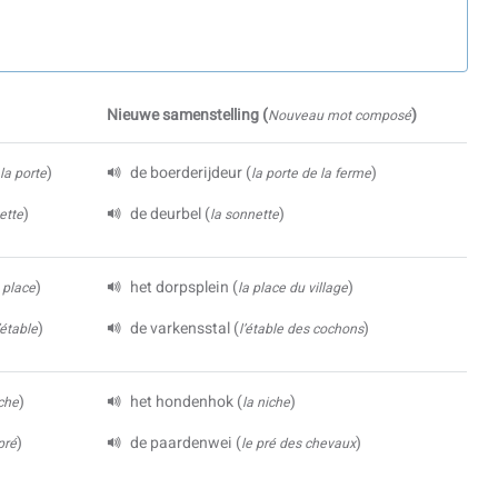
Nieuwe samenstelling
(
)
Nouveau mot composé
)
de boerderijdeur
(
)
la porte
la porte de la ferme
)
de deurbel
(
)
ette
la sonnette
)
het dorpsplein
(
)
a place
la place du village
)
de varkensstal
(
)
’étable
l’étable des cochons
)
het hondenhok
(
)
iche
la niche
)
de paardenwei
(
)
pré
le pré des chevaux