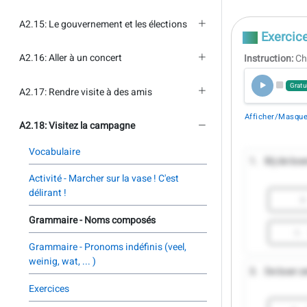
A2.15: Le gouvernement et les élections
Exercice
A2.16: Aller à un concert
Instruction:
Ch
Gratu
A2.17: Rendre visite à des amis
Afficher/Masquer
A2.18: Visitez la campagne
Vocabulaire
1.
Bij de boe
Activité - Marcher sur la vase ! C'est
délirant !
a
Grammaire - Noms composés
c.
Grammaire - Pronoms indéfinis (veel,
weinig, wat, ... )
3.
De boer ze
Exercices