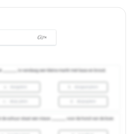
1x
t ________ is vandaag een kleine markt met kaas en brood.
a.
dorpplein
b.
dorppenplein
c.
dorp plein
d.
dorpsplein
 de schuur staat een nieuw ________ voor de hond van de boer.