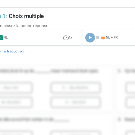
 1:
Choix multiple
oisissez la bonne réponse
NL
NL + FR
1x
it
 la traduction
rderij druk ik op de ________, maar niemand doet open.
2.
Op he
.
deur bel
b.
deurbellen
de deurbel
d.
deurbel
t elke avond het varken in de ________.
4.
Naast