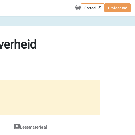
Portaal
Probeer nu!
verheid
Leesmateriaal