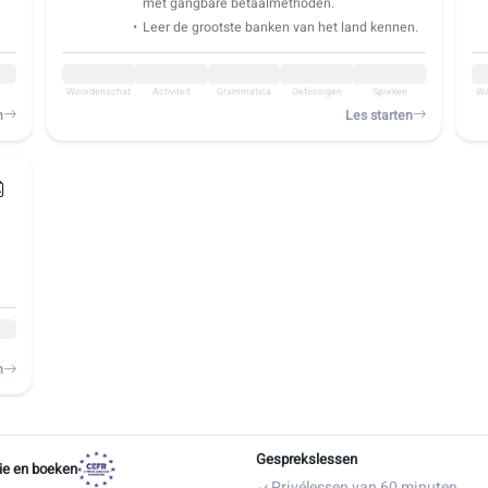
met gangbare betaalmethoden.
Leer de grootste banken van het land kennen.
Woordenschat
Activiteit
Grammatica
Oefeningen
Spreken
Wo
n
Les starten
n
Gesprekslessen
ie en boeken
Privélessen van 60 minuten