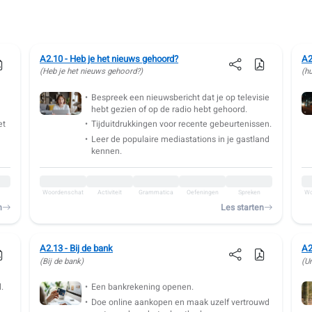
A2.10 - Heb je het nieuws gehoord?
A2
(Heb je het nieuws gehoord?)
(h
Bespreek een nieuwsbericht dat je op televisie
hebt gezien of op de radio hebt gehoord.
et
Tijduitdrukkingen voor recente gebeurtenissen.
Leer de populaire mediastations in je gastland
kennen.
Woordenschat
Activiteit
Grammatica
Oefeningen
Spreken
Wo
n
Les starten
A2.13 - Bij de bank
A2
(Bij de bank)
(Un
.
Een bankrekening openen.
Doe online aankopen en maak uzelf vertrouwd