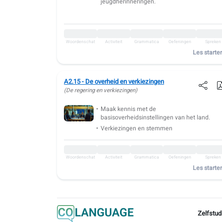
jeugdherinneringen.
Woordenschat
Activiteit
Grammatica
Oefeningen
Spreken
Les starte
A2.15 - De overheid en verkiezingen
(De regering en verkiezingen)
Maak kennis met de
basisoverheidsinstellingen van het land.
Verkiezingen en stemmen
Woordenschat
Activiteit
Grammatica
Oefeningen
Spreken
Les starte
Zelfstud