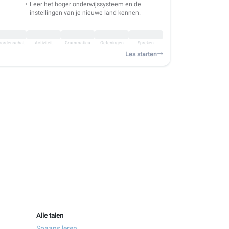
Leer het hoger onderwijssysteem en de
instellingen van je nieuwe land kennen.
ordenschat
Activiteit
Grammatica
Oefeningen
Spreken
Les starten
Alle talen
Spaans leren