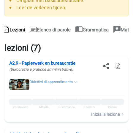
Omgaan met basisbureaucratie.
Leer de verleden tijden.
Lezioni
Elenco di parole
Grammatica
Materi
lezioni (7)
A2.9 - Papierwerk en bureaucratie
(Burocrazia e pratiche amministrative)
Obiettivi di apprendimento
Vocabolario
Attività
Grammatica
Esercizi
Parlare
Inizia la lezione