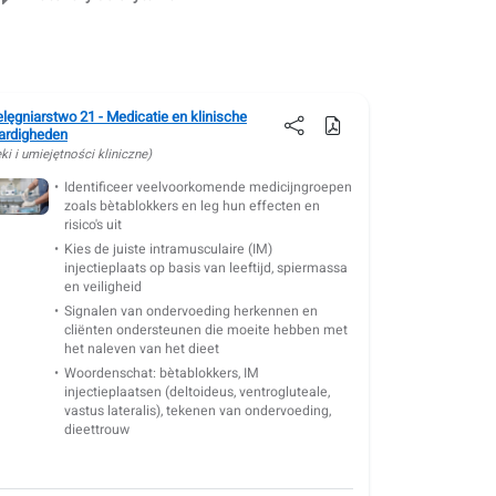
elęgniarstwo 21 - Medicatie en klinische
ardigheden
ki i umiejętności kliniczne)
Identificeer veelvoorkomende medicijngroepen
zoals bètablokkers en leg hun effecten en
risico's uit
Kies de juiste intramusculaire (IM)
injectieplaats op basis van leeftijd, spiermassa
en veiligheid
Signalen van ondervoeding herkennen en
cliënten ondersteunen die moeite hebben met
het naleven van het dieet
Woordenschat: bètablokkers, IM
injectieplaatsen (deltoideus, ventrogluteale,
vastus lateralis), tekenen van ondervoeding,
dieettrouw