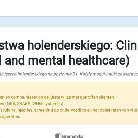
stwa holenderskiego: Clin
al and mental healthcare)
ia języka holenderskiego na poziomie B1. Każdy moduł nauki zawiera od
en communiceer op de juiste wijze met getroffen cliënten
nten (NRS, SBARR, WHO-systemen)
usculaire injecties, screening op ondervoeding en het observeren van vita
a operaties
w
Gramatyka