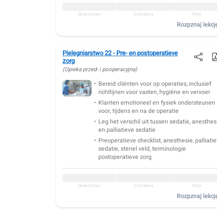
Słownictwo
Ćwiczenia
Mów
Rozpznaj lekcj
Pielęgniarstwo 22 - Pre- en postoperatieve
zorg
(Opieka przed- i pooperacyjna)
Bereid cliënten voor op operaties, inclusief
richtlijnen voor vasten, hygiëne en vervoer
Klanten emotioneel en fysiek ondersteunen
voor, tijdens en na de operatie
Leg het verschil uit tussen sedatie, anesthes
en palliatieve sedatie
Preoperatieve checklist, anesthesie, palliati
sedatie, steriel veld, terminologie
postoperatieve zorg
Słownictwo
Ćwiczenia
Mów
Rozpznaj lekcj