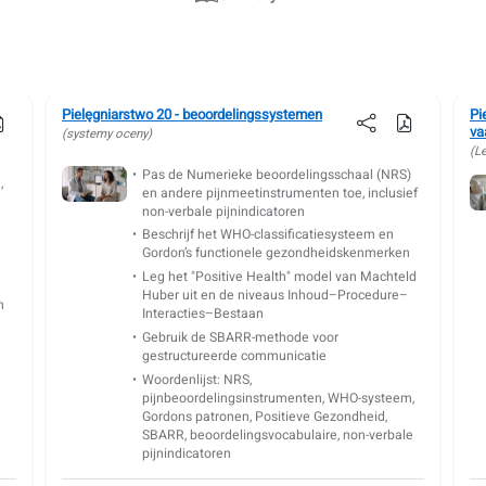
Pielęgniarstwo 20 - beoordelingssystemen
Pi
va
(systemy oceny)
(Le
Pas de Numerieke beoordelingsschaal (NRS)
,
en andere pijnmeetinstrumenten toe, inclusief
non-verbale pijnindicatoren
Beschrijf het WHO-classificatiesysteem en
Gordon’s functionele gezondheidskenmerken
Leg het "Positive Health" model van Machteld
Huber uit en de niveaus Inhoud–Procedure–
n
Interacties–Bestaan
Gebruik de SBARR-methode voor
gestructureerde communicatie
Woordenlijst: NRS,
pijnbeoordelingsinstrumenten, WHO-systeem,
Gordons patronen, Positieve Gezondheid,
SBARR, beoordelingsvocabulaire, non-verbale
pijnindicatoren