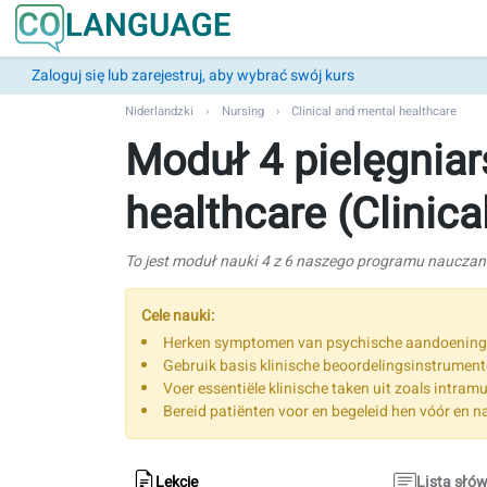
Zaloguj się lub zarejestruj, aby wybrać swój kurs
Niderlandzki
Nursing
Clinical and mental healthcare
Moduł 4 pielęgniar
healthcare (Clinic
To jest moduł nauki 4 z 6 naszego programu nauczan
Cele nauki:
Herken symptomen van psychische aandoeningen 
Gebruik basis klinische beoordelingsinstrume
Voer essentiële klinische taken uit zoals intram
Bereid patiënten voor en begeleid hen vóór en n
Lekcje
Lista słó