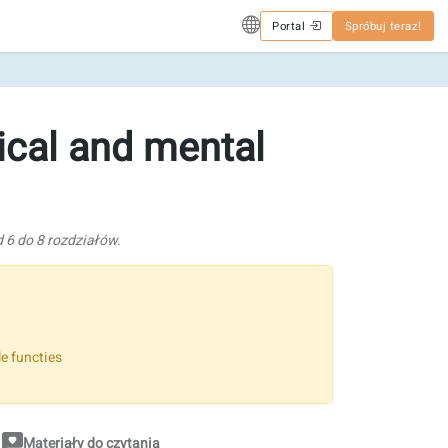
Portal
Spróbuj teraz!
ical and mental
 6 do 8 rozdziałów.
le functies
Materiały do czytania