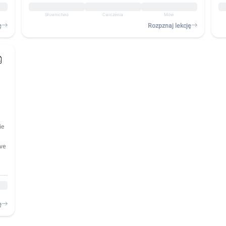
Słownictwo
Ćwiczenia
Mów
ę
Rozpznaj lekcję
ie
eve
ę