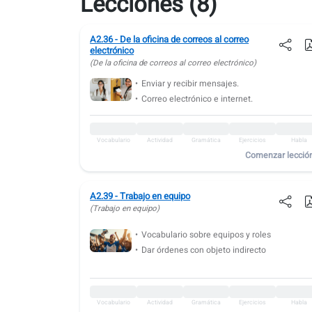
Lecciones (8)
A2.36 - De la oficina de correos al correo
electrónico
(De la oficina de correos al correo electrónico)
Enviar y recibir mensajes.
Correo electrónico e internet.
Vocabulario
Actividad
Gramática
Ejercicios
Habla
Comenzar lecció
A2.39 - Trabajo en equipo
(Trabajo en equipo)
Vocabulario sobre equipos y roles
Dar órdenes con objeto indirecto
Vocabulario
Actividad
Gramática
Ejercicios
Habla