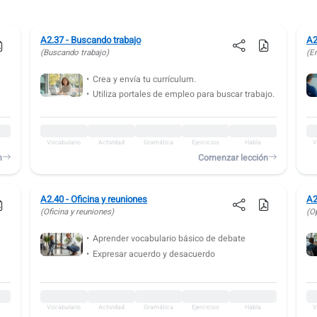
A2.37 - Buscando trabajo
A2
(Buscando trabajo)
(En
Crea y envía tu currículum.
Utiliza portales de empleo para buscar trabajo.
Vocabulario
Actividad
Gramática
Ejercicios
Habla
V
n
Comenzar lección
A2.40 - Oficina y reuniones
A2
(Oficina y reuniones)
(O
Aprender vocabulario básico de debate
Expresar acuerdo y desacuerdo
Vocabulario
Actividad
Gramática
Ejercicios
Habla
V