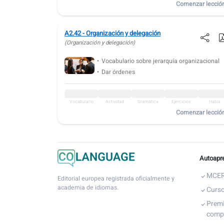
Comenzar lecció
A2.42 - Organización y delegación
(Organización y delegación)
Vocabulario sobre jerarquía organizacional
Dar órdenes
Vocabulario
Actividad
Gramática
Ejercicios
Habla
Comenzar lecció
Autoapre
MCER
Editorial europea registrada oficialmente y
academia de idiomas.
Curso
Premi
comp