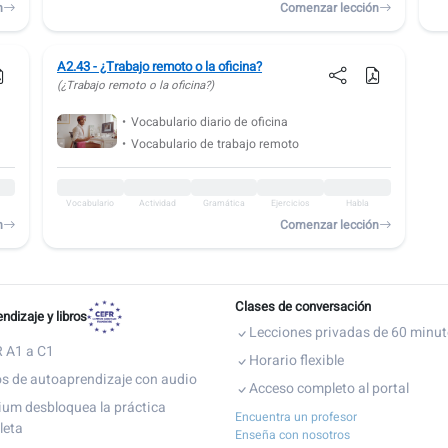
n
Comenzar lección
A2.43 - ¿Trabajo remoto o la oficina?
(¿Trabajo remoto o la oficina?)
Vocabulario diario de oficina
Vocabulario de trabajo remoto
Vocabulario
Actividad
Gramática
Ejercicios
Habla
n
Comenzar lección
Clases de conversación
ndizaje y libros
Lecciones privadas de 60 minu
 A1 a C1
Horario flexible
s de autoaprendizaje con audio
Acceso completo al portal
um desbloquea la práctica
Encuentra un profesor
leta
Enseña con nosotros