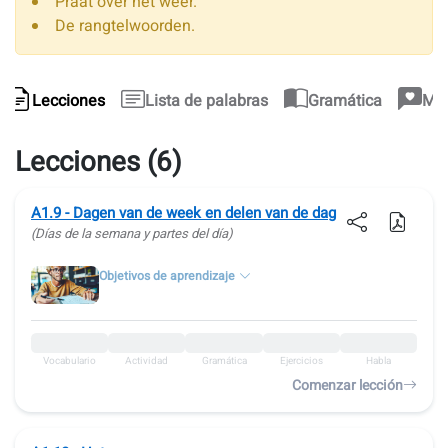
Praat over het weer.
De rangtelwoorden.
Lecciones
Lista de palabras
Gramática
Mat
Lecciones (6)
A1.9 - Dagen van de week en delen van de dag
(Días de la semana y partes del día)
Objetivos de aprendizaje
Vocabulario
Actividad
Gramática
Ejercicios
Habla
Comenzar lección