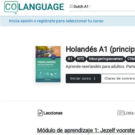
Dutch A1
Inicia sesión o regístrate para seleccionar tu curso
Estudia
con un
profesor
profesional
Holandés A1 (princip
Solicitar
un
A1
NT2
Inburgeringsexamen
CNa
profesor
Aprende neerlandés para adultos. Parte
Dutch
Iniciar curso
Clases de convers
A1
A1.1: Saludos y Despedidas
Vocabulario
Actividad
Gramática
Ejercicios
Habla
Lecciones
Lista
A1.2: Decir tu nombre
Vocabulario
Actividad
Gramática
Ejercicios
Habla
Módulo de aprendizaje 1:
Jezelf voorste