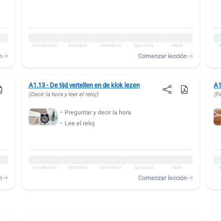
Vocabulario
Actividad
Gramática
Ejercicios
Habla
V
n
Comenzar lección
A1.13 - De tijd vertellen en de klok lezen
A1
(Decir la hora y leer el reloj)
(F
Preguntar y decir la hora
Lee el reloj
Vocabulario
Actividad
Gramática
Ejercicios
Habla
V
n
Comenzar lección