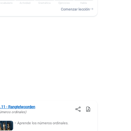
ocabulario
Actividad
Gramática
Ejercicios
Habla
Comenzar lección
.11 - Rangtelwoorden
úmeros ordinales)
Aprende los números ordinales.