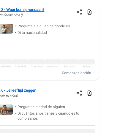
.3 - Waar kom je vandaan?
De dónde eres?)
Pregunta a alguien de dónde es
Di tu nacionalidad
cabulario
Actividad
Gramática
Gramática
Ejercicios
Habla
Comenzar lección
.6 - Je leeftijd zeggen
ecir tu edad)
Preguntar la edad de alguien
Di cuántos años tienes y cuándo es tu
cumpleaños