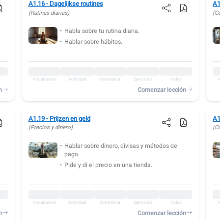
A1.16 - Dagelijkse routines
A1
(Rutinas diarias)
(C
Habla sobre tu rutina diaria.
Hablar sobre hábitos.
Vocabulario
Actividad
Gramática
Ejercicios
Habla
V
n
Comenzar lección
A1.19 - Prijzen en geld
A1
(Precios y dinero)
(C
Hablar sobre dinero, divisas y métodos de
pago.
Pide y di el precio en una tienda.
Vocabulario
Actividad
Gramática
Ejercicios
Habla
V
n
Comenzar lección