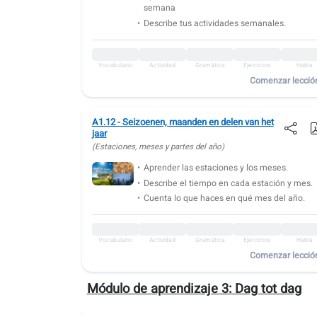
semana
Vocabulario
Actividad
Gramática
Ejercicios
Habla
Describe tus actividades semanales.
A1.17: Cocinar y hornear
Vocabulario
Actividad
Gramática
Ejercicios
Habla
Vocabulario
Actividad
Gramática
Ejercicios
Habla
Comenzar lecció
A1.18: Preguntando cosas
Vocabulario
Actividad
Gramática
Ejercicios
Habla
A1.12 - Seizoenen, maanden en delen van het
jaar
A1.19: Precios y dinero
(Estaciones, meses y partes del año)
Vocabulario
Actividad
Gramática
Ejercicios
Habla
Aprender las estaciones y los meses.
Describe el tiempo en cada estación y mes.
A1.20: Compras de alimentos
Cuenta lo que haces en qué mes del año.
Vocabulario
Actividad
Gramática
Ejercicios
Habla
A1.21: En la tienda de ropa
Vocabulario
Actividad
Gramática
Ejercicios
Habla
Comenzar lecció
Vocabulario
Actividad
Gramática
Ejercicios
Habla
A1.22: Partes del cuerpo
Módulo de aprendizaje 3:
Dag tot dag
Vocabulario
Actividad
Gramática
Ejercicios
Habla