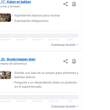
.17 - Koken en bakken
ocinar y hornear)
Ingredientes básicos para cocinar
Expresando obligaciones
ocabulario
Actividad
Gramática
Ejercicios
Habla
Comenzar lección
.20 - Boodschappen doen
ompras de alimentos)
Escribe una lista de la compra para alimentos y
bebidas diarios.
Pregunta a un dependiente sobre un producto
en el supermercado.
ocabulario
Actividad
Gramática
Ejercicios
Habla
Comenzar lección