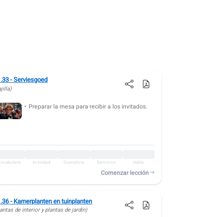
.33 - Serviesgoed
jilla)
Preparar la mesa para recibir a los invitados.
ocabulario
Actividad
Gramática
Ejercicios
Habla
Comenzar lección
.36 - Kamerplanten en tuinplanten
antas de interior y plantas de jardín)