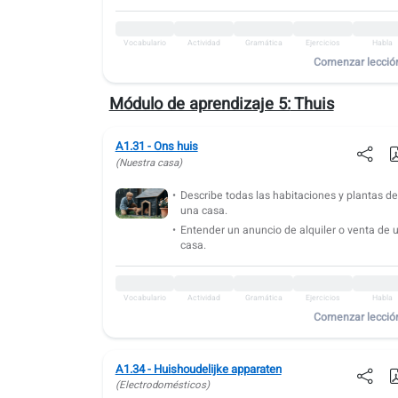
Vocabulario
Actividad
Gramática
Ejercicios
Habla
A1.43: Pedir y dar direcciones
Vocabulario
Actividad
Gramática
Ejercicios
Habla
Comenzar lecció
Vocabulario
Actividad
Gramática
Ejercicios
Habla
A1.44: Noche de viernes fuera
Módulo de aprendizaje 5:
Thuis
Vocabulario
Actividad
Gramática
Ejercicios
Habla
A1.31 - Ons huis
A1.45: Música y arte
(Nuestra casa)
Vocabulario
Actividad
Gramática
Ejercicios
Habla
Describe todas las habitaciones y plantas d
una casa.
Entender un anuncio de alquiler o venta de 
casa.
Vocabulario
Actividad
Gramática
Ejercicios
Habla
Comenzar lecció
A1.34 - Huishoudelijke apparaten
(Electrodomésticos)