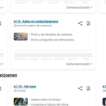
Vocabulario
Actividad
Gramática
Ejercicios
Habla
V
n
Comenzar lección
A1.8 - Adres en contactgegevens
(Dirección y datos de contacto)
Pedir y dar detalles de contacto.
Decir y preguntar por direcciones.
Vocabulario
Actividad
Gramática
Gramática
Ejercicios
Habla
n
Comenzar lección
seizoenen
A1.10 - Het weer
A1
(El clima)
(N
Hablar sobre el tiempo
Vocabulario básico del clima