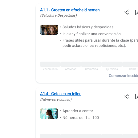
A1.3: ¿De dónde eres?
A1.1 - Groeten en afscheid nemen
Vocabulario
Actividad
Gramática
Gramática
Ejercicios
Habla
(Saludos y Despedidas)
A1.4: Números y conteo
Saludos básicos y despedidas.
Iniciar y finalizar una conversación.
Vocabulario
Actividad
Gramática
Ejercicios
Habla
Frases útiles para usar durante la clase (par
A1.5: Familia
pedir aclaraciones, repeticiones, etc.).
Vocabulario
Actividad
Gramática
Ejercicios
Habla
A1.6: Decir tu edad
Vocabulario
Actividad
Gramática
Ejercicios
Habla
Comenzar lecció
Vocabulario
Actividad
Gramática
Ejercicios
Habla
A1.7: Profesiones y estudios
A1.4 - Getallen en tellen
Vocabulario
Actividad
Gramática
Ejercicios
Habla
(Números y conteo)
A1.8: Dirección y datos de contacto
Aprender a contar
Números del 1 al 100
Vocabulario
Actividad
Gramática
Gramática
Ejercicios
Habla
A1.9: Días de la semana y partes del día