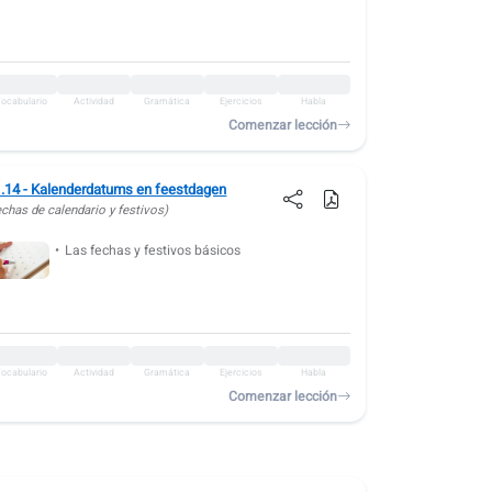
ocabulario
Actividad
Gramática
Ejercicios
Habla
Comenzar lección
.14 - Kalenderdatums en feestdagen
echas de calendario y festivos)
Las fechas y festivos básicos
ocabulario
Actividad
Gramática
Ejercicios
Habla
Comenzar lección