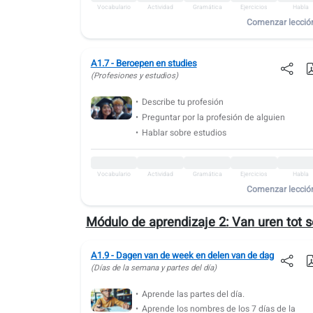
Vocabulario
Actividad
Gramática
Ejercicios
Habla
Vocabulario
Actividad
Gramática
Ejercicios
Habla
A1.10: El clima
Comenzar lecció
Vocabulario
Actividad
Gramática
Ejercicios
Habla
A1.7 - Beroepen en studies
A1.11: Números ordinales
(Profesiones y estudios)
Vocabulario
Actividad
Gramática
Ejercicios
Habla
Describe tu profesión
A1.12: Estaciones, meses y partes del año
Preguntar por la profesión de alguien
Hablar sobre estudios
Vocabulario
Actividad
Gramática
Ejercicios
Habla
A1.13: Decir la hora y leer el reloj
Vocabulario
Actividad
Gramática
Ejercicios
Habla
Comenzar lecció
Vocabulario
Actividad
Gramática
Ejercicios
Habla
A1.14: Fechas de calendario y festivos
Módulo de aprendizaje 2:
Van uren tot 
Vocabulario
Actividad
Gramática
Ejercicios
Habla
A1.9 - Dagen van de week en delen van de dag
A1.15: Comida diaria
(Días de la semana y partes del día)
Vocabulario
Actividad
Gramática
Ejercicios
Habla
Aprende las partes del día.
A1.16: Rutinas diarias
Aprende los nombres de los 7 días de la