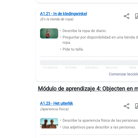
Vocabulario
Actividad
Gramática
Ejercicios
Habla
A1.21 - In de kledingwinkel
A1.30: Enfermedad y dolor
(En la tienda de ropa)
Vocabulario
Actividad
Gramática
Ejercicios
Habla
Describe la ropa de diario.
A1.31: Nuestra casa
Preguntar por disponibilidad en una tienda 
ropa.
Vocabulario
Actividad
Gramática
Ejercicios
Habla
Pide tu talla.
A1.32: Muebles
Vocabulario
Actividad
Gramática
Ejercicios
Habla
Vocabulario
Actividad
Gramática
Ejercicios
Habla
Comenzar lecció
A1.33: Vajilla
Módulo de aprendizaje 4:
Objecten en m
Vocabulario
Actividad
Gramática
Ejercicios
Habla
A1.34: Electrodomésticos
A1.23 - Het uiterlijk
(Apariencia física)
Vocabulario
Actividad
Gramática
Ejercicios
Habla
A1.35: Vivienda y alojamiento
Describe la apariencia física de las personas
Usa adjetivos para describir a las personas.
Vocabulario
Actividad
Gramática
Ejercicios
Habla