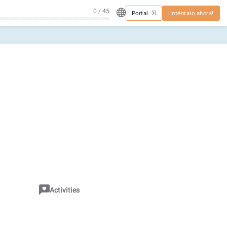
0 / 45
Portal
¡Inténtalo ahora!
Activities