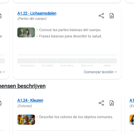
A1.22 - Lichaamsdelen
(Partes del cuerpo)
Conoce las partes básicas del cuerpo.
de
Frases básicas para describir tu salud.
Vocabulario
Actividad
Gramática
Ejercicios
Habla
n
Comenzar lección
ensen beschrijven
A1.24 - Kleuren
A1
(Colores)
(E
Describe los colores de los objetos comunes.