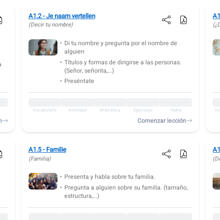
A1.2 - Je naam vertellen
A1
(Decir tu nombre)
(¿
Di tu nombre y pregunta por el nombre de
alguien
Títulos y formas de dirigirse a las personas.
a
(Señor, señorita,...)
Preséntate
Vocabulario
Actividad
Gramática
Ejercicios
Habla
Vo
n
Comenzar lección
A1.5 - Familie
A1
(Familia)
(D
Presenta y habla sobre tu familia.
Pregunta a alguien sobre su familia. (tamaño,
estructura,...)