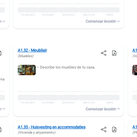
Vocabulario
Actividad
Gramática
Ejercicios
Habla
n
Comenzar lección
A1.32 - Meubilair
A1
(Muebles)
(Va
e
Describe los muebles de tu casa.
una
Vocabulario
Actividad
Gramática
Ejercicios
Habla
V
n
Comenzar lección
A1.35 - Huisvesting en accommodaties
A1
(Vivienda y alojamiento)
(Pl