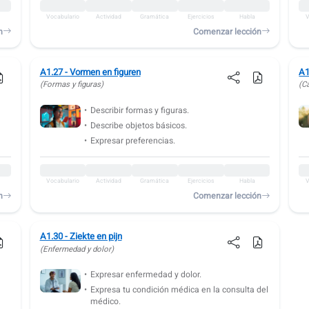
Vocabulario
Actividad
Gramática
Ejercicios
Habla
V
n
Comenzar lección
A1.27 - Vormen en figuren
A1
(Formas y figuras)
(C
Describir formas y figuras.
Describe objetos básicos.
Expresar preferencias.
Vocabulario
Actividad
Gramática
Ejercicios
Habla
V
n
Comenzar lección
A1.30 - Ziekte en pijn
(Enfermedad y dolor)
Expresar enfermedad y dolor.
Expresa tu condición médica en la consulta del
médico.