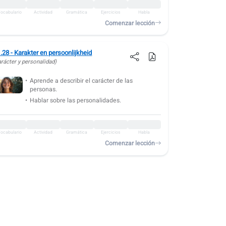
ocabulario
Actividad
Gramática
Ejercicios
Habla
Comenzar lección
.28 - Karakter en persoonlijkheid
arácter y personalidad)
Aprende a describir el carácter de las
personas.
Hablar sobre las personalidades.
ocabulario
Actividad
Gramática
Ejercicios
Habla
Comenzar lección