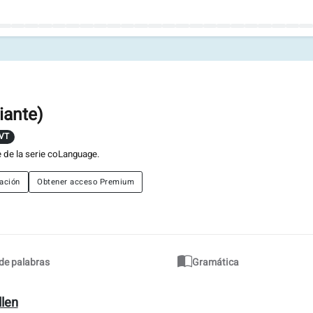
iante)
VT
 de la serie coLanguage.
ación
Obtener acceso Premium
 de palabras
Gramática
llen