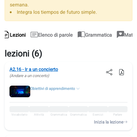
semana.
Integra los tiempos de futuro simple.
Lezioni
Elenco di parole
Grammatica
Materi
lezioni (6)
A2.16 - Ir a un concierto
(Andare a un concerto)
Obiettivi di apprendimento
Vocabolario
Attività
Grammatica
Grammatica
Esercizi
Parlare
Inizia la lezione