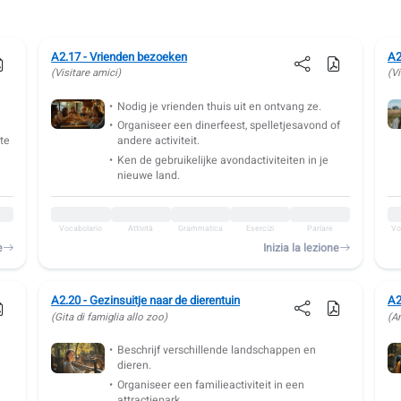
A2.17 - Vrienden bezoeken
A2
(Visitare amici)
(V
Nodig je vrienden thuis uit en ontvang ze.
Organiseer een dinerfeest, spelletjesavond of
te
andere activiteit.
Ken de gebruikelijke avondactiviteiten in je
nieuwe land.
Vocabolario
Attività
Grammatica
Esercizi
Parlare
Vo
e
Inizia la lezione
A2.20 - Gezinsuitje naar de dierentuin
A2
(Gita di famiglia allo zoo)
(A
Beschrijf verschillende landschappen en
dieren.
Organiseer een familieactiviteit in een
attractiepark.