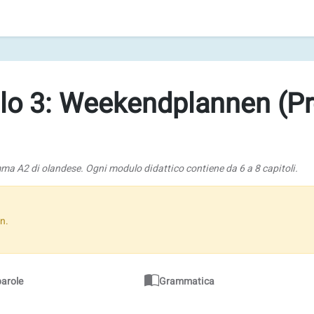
o 3: Weekendplannen (Pro
mma A2 di olandese. Ogni modulo didattico contiene da 6 a 8 capitoli.
n.
parole
Grammatica