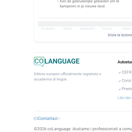
Ken de gebruikelijke gebieden om te
kamperen in je nieuwe land.
Vocabolario
Attività
Grammatica
Esercizi
Parlare
Inizia la lezion
Autostudi
CEFR
Editore europeo ufficialmente registrato e
accademia di lingue.
Corsi
Premi
Libri del
Contattaci
©2026 coLanguage. Aiutiamo i professionisti a comu