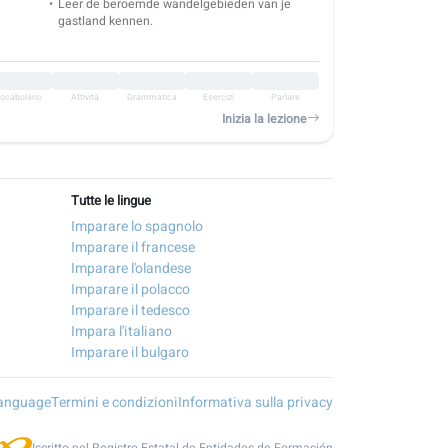
Leer de beroemde wandelgebieden van je
gastland kennen.
ocabolario
Attività
Grammatica
Esercizi
Parlare
Inizia la lezione
Tutte le lingue
Imparare lo spagnolo
Imparare il francese
Imparare l'olandese
Imparare il polacco
Imparare il tedesco
Impara l'italiano
Imparare il bulgaro
Language
Termini e condizioni
Informativa sulla privacy