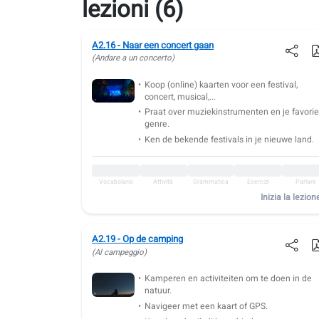
lezioni (6)
A2.16 - Naar een concert gaan
(Andare a un concerto)
Koop (online) kaarten voor een festival,
concert, musical,...
Praat over muziekinstrumenten en je favorie
genre.
Ken de bekende festivals in je nieuwe land.
Vocabolario
Attività
Grammatica
Esercizi
Parlare
Inizia la lezion
A2.19 - Op de camping
(Al campeggio)
Kamperen en activiteiten om te doen in de
natuur.
Navigeer met een kaart of GPS.