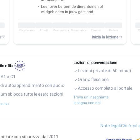
Leer over beroemde dierentuinen of
wildgebieden in jouw gastland
Vocabolario
Attività
Grammatica
Grammatica
Esercizi
Parlare
V
e
Inizia la lezione
Lezioni di conversazione
o e libri
Lezioni private di 60 minuti
 A1 a C1
Orario flessibile
 di autoapprendimento con audio
Accesso completo al portale
um sblocca tutte le esercitazioni
Trova un insegnante
Insegna con noi
 corso
Note legali
Chi è co
nicare con sicurezza dal 2011