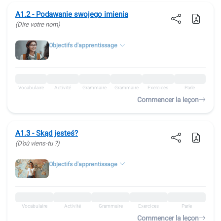
A1.2 - Podawanie swojego imienia
(Dire votre nom)
Objectifs d'apprentissage
Vocabulaire
Activité
Grammaire
Grammaire
Exercices
Parle
Commencer la leçon
A1.3 - Skąd jesteś?
(D'où viens-tu ?)
Objectifs d'apprentissage
Vocabulaire
Activité
Grammaire
Exercices
Parle
Commencer la leçon