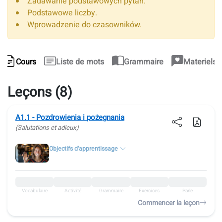
Zadawanie podstawowych pytań.
Podstawowe liczby.
Wprowadzenie do czasowników.
Cours
Liste de mots
Grammaire
Materiels 
Leçons (8)
A1.1 - Pozdrowienia i pożegnania
(Salutations et adieux)
Objectifs d'apprentissage
Vocabulaire
Activité
Grammaire
Exercices
Parle
Commencer la leçon