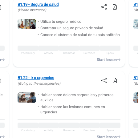
B1.19 - Seguro de salud
B1
(Health insurance)
(A
Utiliza tu seguro médico
Contratar un seguro privado de salud
Conoce el sistema de salud de tu país anfitrión
Vocabulary
Activity
Grammar
Exercises
Speak
n
Start lesson
B1.22 - Ir a urgencias
B1
(Going to the emergencies)
(Gi
de
Hablar sobre dolores corporales y primeros
auxilios
Hablar sobre las lesiones comunes en
urgencias
Vocabulary
Activity
Grammar
Exercises
Speak
n
Start lesson