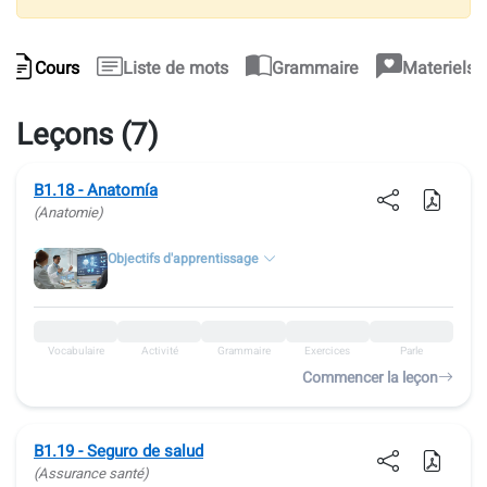
Cours
Liste de mots
Grammaire
Materiels 
Leçons (7)
B1.18 - Anatomía
(Anatomie)
Objectifs d'apprentissage
Vocabulaire
Activité
Grammaire
Exercices
Parle
Commencer la leçon
B1.19 - Seguro de salud
(Assurance santé)