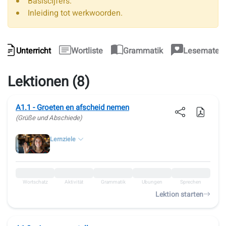
Basiscijfers.
Inleiding tot werkwoorden.
Unterricht
Wortliste
Grammatik
Lesemateri
Lektionen (8)
A1.1 - Groeten en afscheid nemen
(Grüße und Abschiede)
Lernziele
Wortschatz
Aktivität
Grammatik
Übungen
Sprechen
Lektion starten