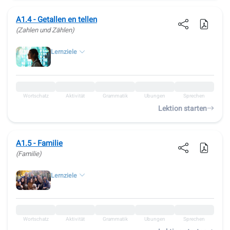
A1.4 - Getallen en tellen
(Zahlen und Zählen)
Lernziele
Wortschatz
Aktivität
Grammatik
Übungen
Sprechen
Lektion starten
A1.5 - Familie
(Familie)
Lernziele
Wortschatz
Aktivität
Grammatik
Übungen
Sprechen