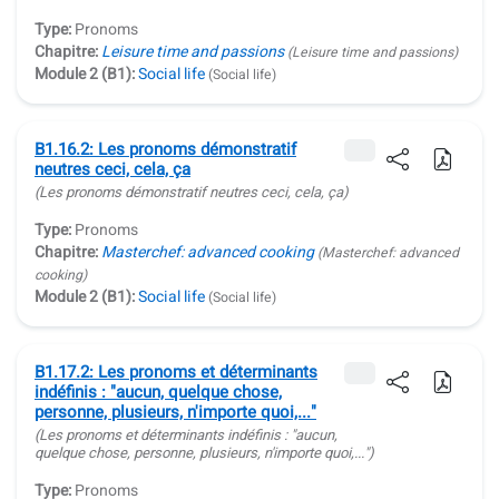
Type:
Pronoms
Chapitre:
Leisure time and passions
(Leisure time and passions)
Module 2 (B1):
Social life
(Social life)
B1.16.2: Les pronoms démonstratif
neutres ceci, cela, ça
(Les pronoms démonstratif neutres
ceci, cela, ça
)
Type:
Pronoms
Chapitre:
Masterchef: advanced cooking
(Masterchef: advanced
cooking)
Module 2 (B1):
Social life
(Social life)
B1.17.2: Les pronoms et déterminants
indéfinis : "aucun, quelque chose,
personne, plusieurs, n'importe quoi,..."
(Les pronoms et déterminants indéfinis : "
aucun,
quelque chose, personne, plusieurs, n'importe quoi,...
")
Type:
Pronoms