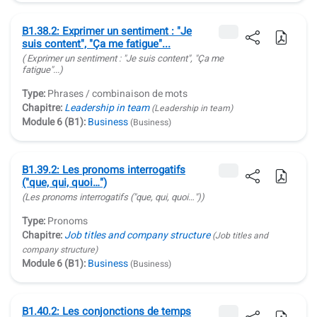
B1.38.2: Exprimer un sentiment : "Je
suis content", "Ça me fatigue"...
( Exprimer un sentiment :
"Je suis content", "Ça me
fatigue"...
)
Type:
Phrases / combinaison de mots
Chapitre:
Leadership in team
(Leadership in team)
Module 6 (B1):
Business
(Business)
B1.39.2: Les pronoms interrogatifs
("que, qui, quoi…")
(Les pronoms interrogatifs
("que, qui, quoi…")
)
Type:
Pronoms
Chapitre:
Job titles and company structure
(Job titles and
company structure)
Module 6 (B1):
Business
(Business)
B1.40.2: Les conjonctions de temps