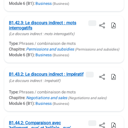
Module 6 (B1):
Business
(Business)
B1.42.3: Le discours indirect : mots
interrogatifs
(Le discours indirect : mots interrogatifs)
Type:
Phrases / combinaison de mots
Chapitre:
Permissions and subsidies
(Permissions and subsidies)
Module 6 (B1):
Business
(Business)
B1.43.2: Le discours indirect : Impératif
(Le discours indirect : Impératif)
Type:
Phrases / combinaison de mots
Chapitre:
Negotiations and sales
(Negotiations and sales)
Module 6 (B1):
Business
(Business)
B1.44.2: Comparaison avec
'tellement...que' et 'tel(le)s...que'