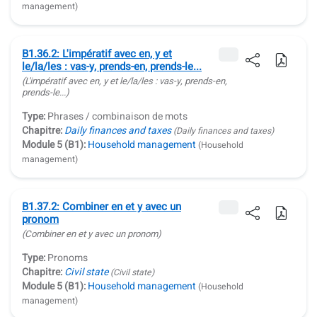
management)
B1.36.2: L'impératif avec en, y et
le/la/les : vas-y, prends-en, prends-le...
(L'impératif avec
en
,
y
et
le/la/les
:
vas-y, prends-en,
prends-le...
)
Type:
Phrases / combinaison de mots
Chapitre:
Daily finances and taxes
(Daily finances and taxes)
Module 5 (B1):
Household management
(Household
management)
B1.37.2: Combiner en et y avec un
pronom
(Combiner
en
et
y
avec un pronom)
Type:
Pronoms
Chapitre:
Civil state
(Civil state)
Module 5 (B1):
Household management
(Household
management)