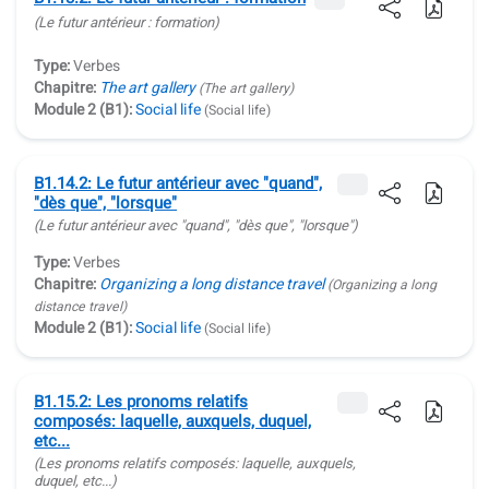
(Le futur antérieur : formation)
Type:
Verbes
Chapitre:
The art gallery
(The art gallery)
Module 2 (B1):
Social life
(Social life)
B1.14.2: Le futur antérieur avec "quand",
"dès que", "lorsque"
(Le futur antérieur avec
"quand", "dès que", "lorsque"
)
Type:
Verbes
Chapitre:
Organizing a long distance travel
(Organizing a long
distance travel)
Module 2 (B1):
Social life
(Social life)
B1.15.2: Les pronoms relatifs
composés: laquelle, auxquels, duquel,
etc...
(Les pronoms relatifs composés:
laquelle, auxquels,
duquel
, etc...)