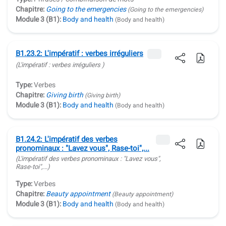
Chapitre:
Going to the emergencies
(Going to the emergencies)
Module 3 (B1):
Body and health
(Body and health)
B1.23.2: L'impératif : verbes irréguliers
(L'impératif : verbes irréguliers )
Type:
Verbes
Chapitre:
Giving birth
(Giving birth)
Module 3 (B1):
Body and health
(Body and health)
B1.24.2: L'impératif des verbes
pronominaux : "Lavez vous", Rase-toi",...
(L'impératif des verbes pronominaux :
"Lavez vous",
Rase-toi",...
)
Type:
Verbes
Chapitre:
Beauty appointment
(Beauty appointment)
Module 3 (B1):
Body and health
(Body and health)