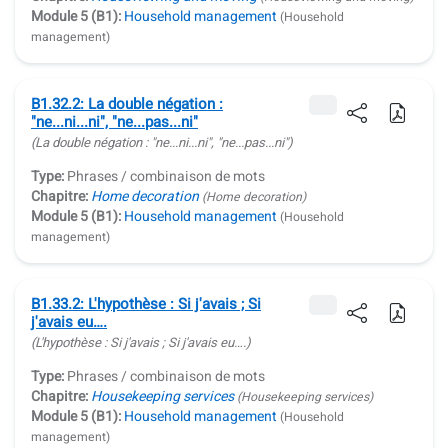
Module 5 (B1):
Household management
(Household
management)
B1.32.2: La double négation :
"ne...ni...ni", "ne...pas...ni"
(La double négation : "
ne...ni...ni
", "
ne...pas...ni
")
Type:
Phrases / combinaison de mots
Chapitre:
Home decoration
(Home decoration)
Module 5 (B1):
Household management
(Household
management)
B1.33.2: L'hypothèse : Si j'avais ; Si
j'avais eu….
(L'hypothèse :
Si j'avais ; Si j'avais eu…
.)
Type:
Phrases / combinaison de mots
Chapitre:
Housekeeping services
(Housekeeping services)
Module 5 (B1):
Household management
(Household
management)