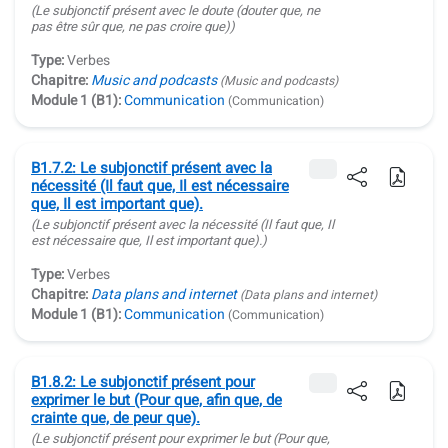
(Le subjonctif présent avec le doute
(douter que, ne
pas être sûr que, ne pas croire que)
)
Type:
Verbes
Chapitre:
Music and podcasts
(Music and podcasts)
Module 1 (B1):
Communication
(Communication)
B1.7.2: Le subjonctif présent avec la
nécessité (Il faut que, Il est nécessaire
que, Il est important que).
(Le subjonctif présent avec la nécessité
(Il faut que, Il
est nécessaire que, Il est important que)
.)
Type:
Verbes
Chapitre:
Data plans and internet
(Data plans and internet)
Module 1 (B1):
Communication
(Communication)
B1.8.2: Le subjonctif présent pour
exprimer le but (Pour que, afin que, de
crainte que, de peur que).
(Le subjonctif présent pour exprimer le but
(Pour que,