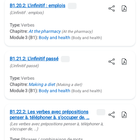
B1.20.2: L'infinitif : emplois
(L'infinitif : emplois)
Type:
Verbes
Chapitre:
At the pharmacy
(At the pharmacy)
Module 3 (B1):
Body and health
(Body and health)
B1.21.2: L'infinitif passé
(L'infinitif passé)
Type:
Verbes
Chapitre:
Making a diet
(Making a diet)
Module 3 (B1):
Body and health
(Body and health)
B1.22.2: Les verbes avec prépositions
penser à, téléphoner à, s'occuper de, …
(Les verbes avec prépositions
penser à, téléphoner à,
s'occuper de, …
)
Type:
Phrases / combinaison de mots