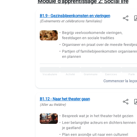
Module d'apprentissage 2:
Social life
Vocabulaire
Grammaire
Exercices
Parle
B1.9 - Gezinsbijeenkomsten en vieringen
B1.17: gastronomie de luxe
(Événements et célébrations familiales)
Vocabulaire
Activité
Grammaire
Exercices
Parle
Begrijp veelvoorkomende vieringen,
feestdagen en sociale tradities
B1.18: Anatomie
Organiseer en praat over de meeste feestje
Partijen of familiebijeenkomsten organisere
Vocabulaire
Activité
Grammaire
Exercices
Parle
en plannen
B1.19: Assurance santé
Vocabulaire
Activité
Grammaire
Exercices
Parle
Vocabulaire
Activité
Grammaire
Exercices
Parle
B1.20: À la pharmacie
Commencer la leço
Vocabulaire
Activité
Grammaire
Exercices
Parle
B1.12 - Naar het theater gaan
B1.21: Faire un régime
(Aller au théâtre)
Vocabulaire
Activité
Grammaire
Exercices
Parle
Bespreek wat je in het theater hebt gezien
B1.22: Aller aux urgences
Leer belangrijke acteurs en dichters kennen 
je gastland
Plan een avondje uit naar een cultureel
Vocabulaire
Activité
Grammaire
Exercices
Parle