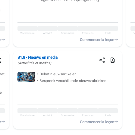
Organiseer een verkoopvergadering
l
Vocabulaire
Activité
Grammaire
Exercices
Parle
V
n
Commencer la leçon
B1.8 - Nieuws en media
(Actualités et médias)
net
Debat nieuwsartikelen
Bespreek verschillende nieuwsrubrieken
le
Vocabulaire
Activité
Grammaire
Exercices
Parle
n
Commencer la leçon