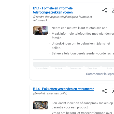
B1.3: Exprimer ses émotions au travail
B1.1 - Formele en informele
Vocabulaire
Activité
Grammaire
Exercices
Parle
telefoongesprekken voeren
(Prendre des appels téléphoniques formels et
B1.4: Envoi et retour des colis
informels)
Neem een nieuwe klant telefonisch aan.
Vocabulaire
Activité
Grammaire
Exercices
Parle
Maak informele telefoontjes met vrienden e
B1.5: Envoyer une proposition de projet
familie.
Uitdrukkingen om te gebruiken tijdens het
Vocabulaire
Activité
Grammaire
Exercices
Parle
bellen.
B1.6: Musique et podcasts
Beheers telefoon gerelateerde woordenscha
Vocabulaire
Activité
Grammaire
Exercices
Parle
Vocabulaire
Activité
Grammaire
Exercices
Parle
B1.7: Forfaits data et internet
Commencer la leço
Vocabulaire
Activité
Grammaire
Exercices
Parle
B1.8: Actualités et médias
B1.4 - Pakketten verzenden en retourneren
(Envoi et retour des colis)
Vocabulaire
Activité
Grammaire
Exercices
Parle
Een klacht indienen of aanspraak maken op
B1.9: Événements et célébrations familiales
garantie voor een product
Vraag om bezorg- of traceerinformatie over