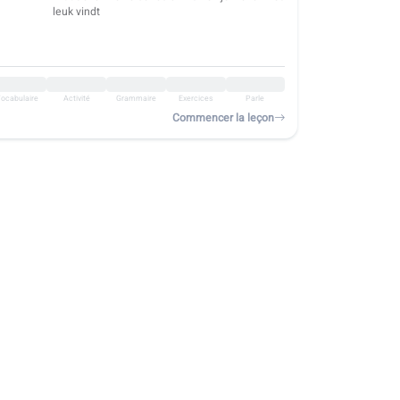
leuk vindt
ocabulaire
Activité
Grammaire
Exercices
Parle
Commencer la leçon