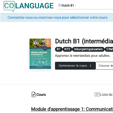
Dutch B1
Connectez-vous ou inscrivez-vous pour sélectionner votre cours
Étudiez avec
un
professeur
professionnel
Dutch B1 (intermédia
Demander
un
B1
NT2
Inburgeringsexamen
CNa
enseignant
Apprenez le néerlandais pour adultes.
Dutch
Commencer le cours
Classes d
B1
B1.1: Prendre des appels téléphoniques formels et informels
Vocabulaire
Activité
Grammaire
Exercices
Parle
Cours
Liste d
B1.2: Rédaction d'e-mails et de lettres
Vocabulaire
Activité
Grammaire
Exercices
Parle
Module d'apprentissage 1:
Communicat