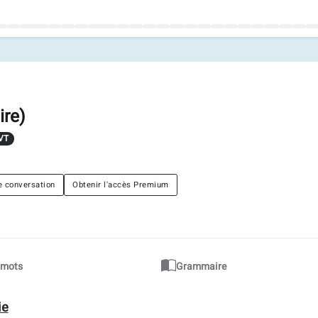
ire)
VT
e conversation
Obtenir l'accès Premium
e mots
Grammaire
ie