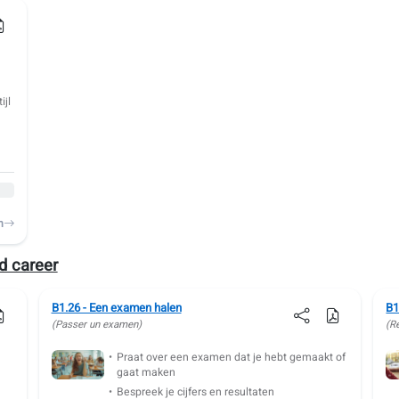
ijl
n
d career
B1.26 - Een examen halen
B1
(Passer un examen)
(R
Praat over een examen dat je hebt gemaakt of
gaat maken
Bespreek je cijfers en resultaten