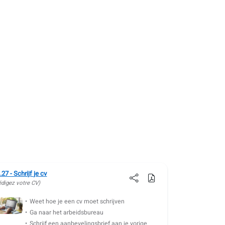
.27 - Schrijf je cv
édigez votre CV)
Weet hoe je een cv moet schrijven
Ga naar het arbeidsbureau
Schrijf een aanbevelingsbrief aan je vorige