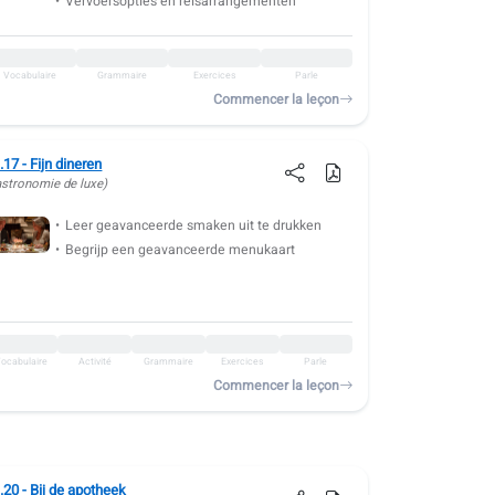
Vervoersopties en reisarrangementen
Vocabulaire
Grammaire
Exercices
Parle
Commencer la leçon
.17 - Fijn dineren
astronomie de luxe)
Leer geavanceerde smaken uit te drukken
Begrijp een geavanceerde menukaart
ocabulaire
Activité
Grammaire
Exercices
Parle
Commencer la leçon
.20 - Bij de apotheek