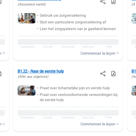
(Assurance santé)
(À
Gebruik uw zorgverzekering
Sluit een particuliere zorgverzekering af
Leer het zorgsysteem van je gastland kennen
Vocabulaire
Activité
Grammaire
Exercices
Parle
V
n
Commencer la leçon
B1.22 - Naar de eerste hulp
B1
(Aller aux urgences)
(A
Praat over lichamelijke pijn en eerste hulp
Praat over veelvoorkomende verwondingen bij
de eerste hulp
Vocabulaire
Activité
Grammaire
Exercices
Parle
V
n
Commencer la leçon