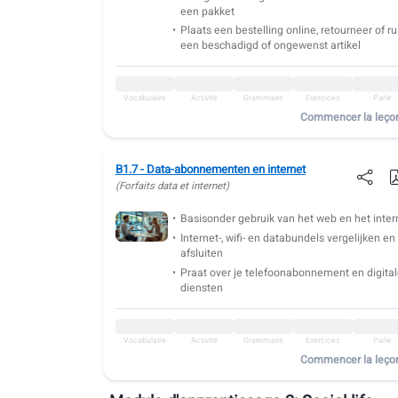
Vocabulaire
Activité
Grammaire
Exercices
Parle
een pakket
B1.10: Rencontres
Plaats een bestelling online, retourneer of rui
een beschadigd of ongewenst artikel
Vocabulaire
Activité
Grammaire
Exercices
Parle
B1.11: Aller au cinéma
Vocabulaire
Activité
Grammaire
Exercices
Parle
Commencer la leço
Vocabulaire
Activité
Grammaire
Exercices
Parle
B1.12: Aller au théâtre
B1.7 - Data-abonnementen en internet
Vocabulaire
Activité
Grammaire
Exercices
Parle
(Forfaits data et internet)
B1.13: La galerie d'art
Basisonder gebruik van het web en het inter
Internet-, wifi- en databundels vergelijken en
Vocabulaire
Activité
Grammaire
Exercices
Parle
afsluiten
B1.14: Organiser un voyage longue distance
Praat over je telefoonabonnement en digita
diensten
Vocabulaire
Grammaire
Exercices
Parle
B1.15: Temps libre et passions
Vocabulaire
Activité
Grammaire
Exercices
Parle
Commencer la leço
Vocabulaire
Activité
Grammaire
Exercices
Parle
B1.16: Masterchef : cuisine avancée