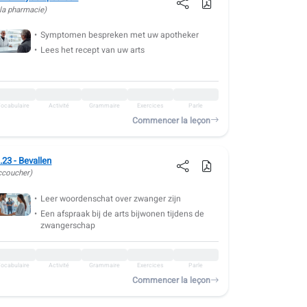
 la pharmacie)
Symptomen bespreken met uw apotheker
Lees het recept van uw arts
ocabulaire
Activité
Grammaire
Exercices
Parle
Commencer la leçon
.23 - Bevallen
ccoucher)
Leer woordenschat over zwanger zijn
Een afspraak bij de arts bijwonen tijdens de
zwangerschap
ocabulaire
Activité
Grammaire
Exercices
Parle
Commencer la leçon