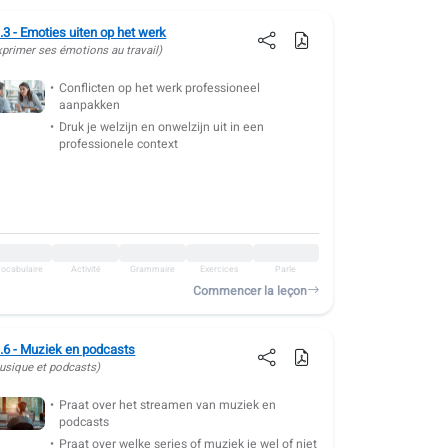
.3 - Emoties uiten op het werk
xprimer ses émotions au travail)
Conflicten op het werk professioneel
aanpakken
Druk je welzijn en onwelzijn uit in een
professionele context
ocabulaire
Activité
Grammaire
Exercices
Parle
Commencer la leçon
.6 - Muziek en podcasts
usique et podcasts)
Praat over het streamen van muziek en
podcasts
Praat over welke series of muziek je wel of niet