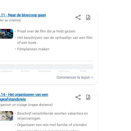
.11 - Naar de bioscoop gaan
ller au cinéma)
Praat over de film die je hebt gezien
Het beschrijven van de verhaallijn van een film
of een boek
Filmplannen maken
ocabulaire
Activité
Grammaire
Exercices
Parle
Commencer la leçon
.14 - Het organiseren van een
ngeafstandsreis
rganiser un voyage longue distance)
Beschrijf verschillende soorten vakanties en
reiservaringen
Organiseer een reis met familie of vrienden