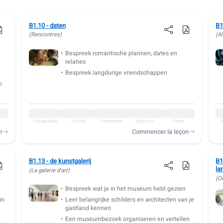
B1.10 - daten
B1
(Rencontres)
(A
Bespreek romantische plannen, dates en
relaties
s
Bespreek langdurige vriendschappen
n
Vocabulaire
Activité
Grammaire
Exercices
Parle
V
n
Commencer la leçon
B1.13 - de kunstgalerij
B1
la
(La galerie d'art)
(O
Bespreek wat je in het museum hebt gezien
in
Leer belangrijke schilders en architecten van je
gastland kennen
Een museumbezoek organiseren en vertellen