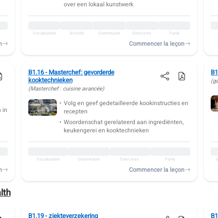
over een lokaal kunstwerk
Vocabulaire
Activité
Grammaire
Exercices
Parle
n
Commencer la leçon
B1.16 - Masterchef: gevorderde
B1
kooktechnieken
(g
(Masterchef : cuisine avancée)
Volg en geef gedetailleerde kookinstructies en
 in
recepten
Woordenschat gerelateerd aan ingrediënten,
keukengerei en kooktechnieken
Vocabulaire
Grammaire
Exercices
Parle
V
n
Commencer la leçon
lth
B1.19 - ziekteverzekering
B1