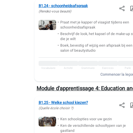
B1.36: Finances quotidiennes et impôts
B1.24 - schoonheidsafspraak
(Rendez-vous beauté)
Vocabulaire
Activité
Grammaire
Exercices
Parle
B1.37: état civil
Praat met je kapper of visagist tijdens een
schoonheidsafspraak
Beschrijf de look, het kapsel of de make-up st
Vocabulaire
Activité
Grammaire
Exercices
Parle
die je wilt
B1.38: Leadership dans l'équipe
Boek, bevestig of wijzig een afspraak bij een
salon of beautystudio
Vocabulaire
Activité
Grammaire
Exercices
Parle
B1.39: Titres de poste et structure de l'entreprise
Vocabulaire
Activité
Grammaire
Exercices
Parle
Commencer la leço
Vocabulaire
Activité
Grammaire
Exercices
Parle
B1.40: Trajet domicile-travail
Module d'apprentissage 4:
Education an
Vocabulaire
Activité
Grammaire
Exercices
Parle
B1.41: Au laboratoire
B1.25 - Welke school kiezen?
(Quelle école choisir ?)
Vocabulaire
Activité
Grammaire
Exercices
Parle
Ken schoolopties voor uw gezin
B1.42: Autorisations et subventions
Ken de verschillende schooltypen van je
gastland