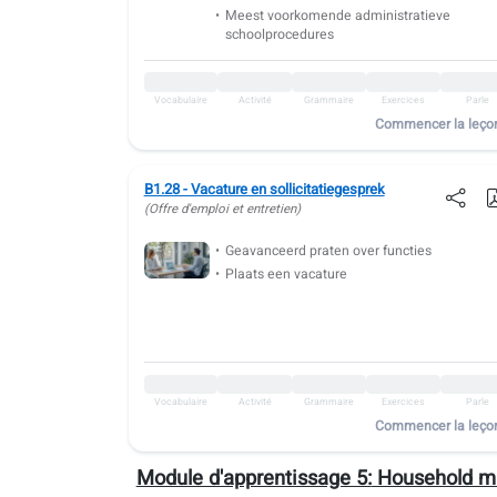
Vocabulaire
Activité
Grammaire
Exercices
Parle
Meest voorkomende administratieve
schoolprocedures
B1.43: Négociations et ventes
Vocabulaire
Activité
Grammaire
Exercices
Parle
Vocabulaire
Activité
Grammaire
Exercices
Parle
B1.44: Durabilité et environnement
Commencer la leço
Vocabulaire
Activité
Grammaire
Exercices
Parle
B1.45: À la conférence
B1.28 - Vacature en sollicitatiegesprek
(Offre d'emploi et entretien)
Vocabulaire
Activité
Grammaire
Exercices
Parle
Geavanceerd praten over functies
Plaats een vacature
Vocabulaire
Activité
Grammaire
Exercices
Parle
Commencer la leço
Module d'apprentissage 5:
Household m