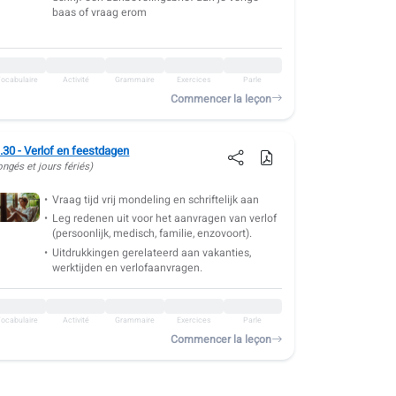
baas of vraag erom
ocabulaire
Activité
Grammaire
Exercices
Parle
Commencer la leçon
.30 - Verlof en feestdagen
ongés et jours fériés)
Vraag tijd vrij mondeling en schriftelijk aan
Leg redenen uit voor het aanvragen van verlof
(persoonlijk, medisch, familie, enzovoort).
Uitdrukkingen gerelateerd aan vakanties,
werktijden en verlofaanvragen.
ocabulaire
Activité
Grammaire
Exercices
Parle
Commencer la leçon