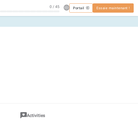
0 / 45
Portail
Essaie maintenant !
Activities