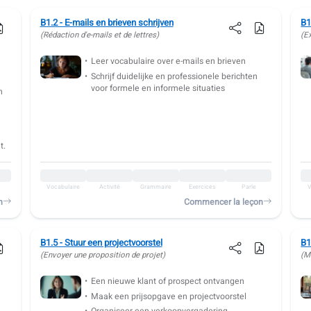
B1.2 - E-mails en brieven schrijven
B1
(Rédaction d'e-mails et de lettres)
(E
Leer vocabulaire over e-mails en brieven
Schrijf duidelijke en professionele berichten
voor formele en informele situaties
n
t.
Vocabulaire
Activité
Grammaire
Exercices
Parle
V
n
Commencer la leçon
B1.5 - Stuur een projectvoorstel
B1
(Envoyer une proposition de projet)
(M
Een nieuwe klant of prospect ontvangen
Maak een prijsopgave en projectvoorstel