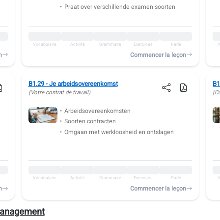
Praat over verschillende examen soorten
Vocabulaire
Activité
Grammaire
Exercices
Parle
V
n
Commencer la leçon
B1.29 - Je arbeidsovereenkomst
B1
(Votre contrat de travail)
(C
Arbeidsovereenkomsten
Soorten contracten
Omgaan met werkloosheid en ontslagen
Vocabulaire
Activité
Grammaire
Exercices
Parle
V
n
Commencer la leçon
anagement