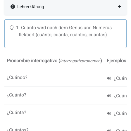
Lehrerklärung
Cuánto wird nach dem Genus und Numerus
flektiert (cuánto, cuánta, cuántos, cuántas).
Pronombre interrogativo
(
)
Ejemplos
(
Interrogativpronomen
B
¿Cuándo?
¿Cuándo
¿Cuánto?
¿Cuánt
¿Cuánta?
¿Cuánt
¿Cuántos?
¿Cuánt