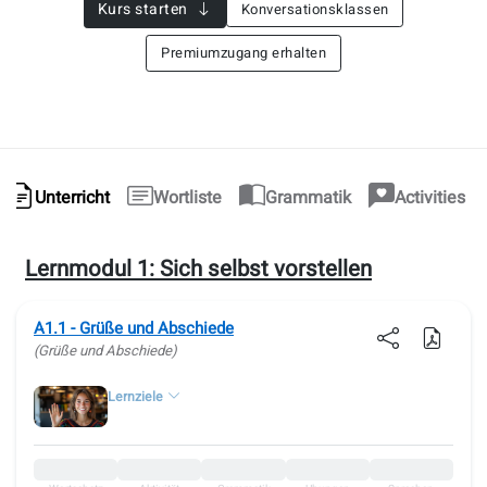
Kurs starten
Konversationsklassen
Premiumzugang erhalten
Unterricht
Wortliste
Grammatik
Activities
Lernmodul 1:
Sich selbst vorstellen
A1.1 - Grüße und Abschiede
(Grüße und Abschiede)
Lernziele