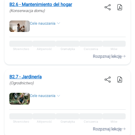
B2.6 - Mantenimiento del hogar
(Konserwacja domu)
Cele nauczania
Słownictwo
Aktywność
Gramatyka
Ćwiczenia
Mów
Rozpznaj lekcję
B2.7 - Jardinería
(Ogrodnictwo)
Cele nauczania
Słownictwo
Aktywność
Gramatyka
Ćwiczenia
Mów
Rozpznaj lekcję