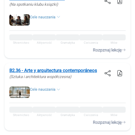
(Na spotkaniu klubu książki)
Cele nauczania
Słownictwo
Aktywność
Gramatyka
Ćwiczenia
Mów
Rozpznaj lekcję
B2.36 - Arte y arquitectura contemporáneos
(Sztuka i architektura współczesna)
Cele nauczania
Słownictwo
Aktywność
Gramatyka
Ćwiczenia
Mów
Rozpznaj lekcję