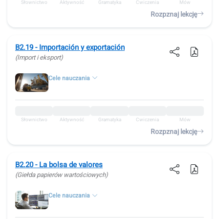
Słownictwo
Aktywność
Gramatyka
Ćwiczenia
Mów
Rozpznaj lekcję
B2.19 - Importación y exportación
(Import i eksport)
Cele nauczania
Słownictwo
Aktywność
Gramatyka
Ćwiczenia
Mów
Rozpznaj lekcję
B2.20 - La bolsa de valores
(Giełda papierów wartościowych)
Cele nauczania