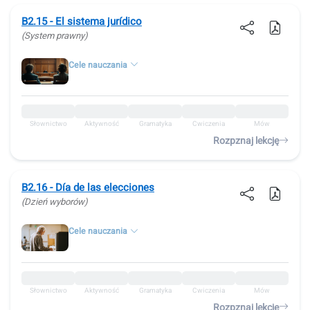
B2.15 - El sistema jurídico
(System prawny)
Cele nauczania
Słownictwo
Aktywność
Gramatyka
Ćwiczenia
Mów
Rozpznaj lekcję
B2.16 - Día de las elecciones
(Dzień wyborów)
Cele nauczania
Słownictwo
Aktywność
Gramatyka
Ćwiczenia
Mów
Rozpznaj lekcję