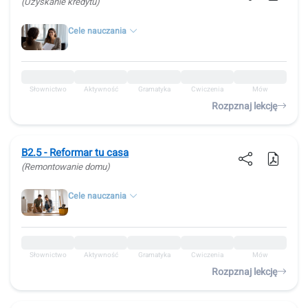
(Uzyskanie kredytu)
Cele nauczania
Słownictwo
Aktywność
Gramatyka
Ćwiczenia
Mów
Rozpznaj lekcję
B2.5 - Reformar tu casa
(Remontowanie domu)
Cele nauczania
Słownictwo
Aktywność
Gramatyka
Ćwiczenia
Mów
Rozpznaj lekcję