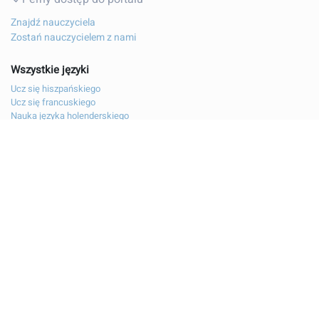
Znajdź nauczyciela
Zostań nauczycielem z nami
Wszystkie języki
Ucz się hiszpańskiego
Ucz się francuskiego
Nauka języka holenderskiego
Ucz się języka polskiego
Nauka języka niemieckiego
Naucz się włoskiego
Nauka bułgarskiego
Skontaktuj się z nami
Informacje prawne
O firmie coLanguage
Regulamin
Polityka prywatności
©2026 coLanguage. Pomagamy profesjonalistom
komunikować się z pewnością od 2011