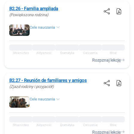
B2.26 - Familia ampliada
(Powiększona rodzina)
Cele nauczania
Słownictwo
Aktywność
Gramatyka
Ćwiczenia
Mów
Rozpznaj lekcję
B2.27 - Reunión de familiares y amigos
(Zjazd rodziny i przyjaciół)
Cele nauczania
Słownictwo
Aktywność
Gramatyka
Ćwiczenia
Mów
Rozpznaj lekcję