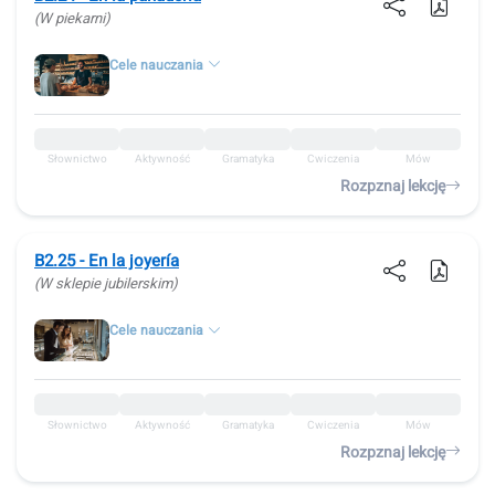
(W piekarni)
Cele nauczania
Słownictwo
Aktywność
Gramatyka
Ćwiczenia
Mów
Rozpznaj lekcję
B2.25 - En la joyería
(W sklepie jubilerskim)
Cele nauczania
Słownictwo
Aktywność
Gramatyka
Ćwiczenia
Mów
Rozpznaj lekcję