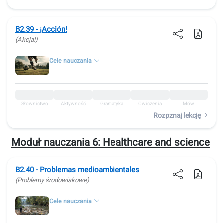
B2.39 - ¡Acción!
(Akcja!)
Cele nauczania
Słownictwo
Aktywność
Gramatyka
Ćwiczenia
Mów
Rozpznaj lekcję
Moduł nauczania 6:
Healthcare and science
B2.40 - Problemas medioambientales
(Problemy środowiskowe)
Cele nauczania