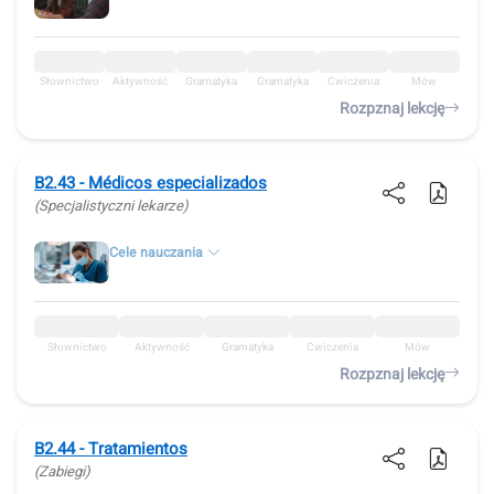
Słownictwo
Aktywność
Gramatyka
Gramatyka
Ćwiczenia
Mów
Rozpznaj lekcję
B2.43 - Médicos especializados
(Specjalistyczni lekarze)
Cele nauczania
Słownictwo
Aktywność
Gramatyka
Ćwiczenia
Mów
Rozpznaj lekcję
B2.44 - Tratamientos
(Zabiegi)