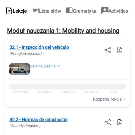
Lekcje
Lista słów
Gramatyka
Activities
Moduł nauczania 1:
Mobility and housing
B2.1 - Inspección del vehículo
(Przegląd pojazdu)
Cele nauczania
Słownictwo
Aktywność
Gramatyka
Ćwiczenia
Mów
Rozpznaj lekcję
B2.2 - Normas de circulación
(Zasady drogowe)