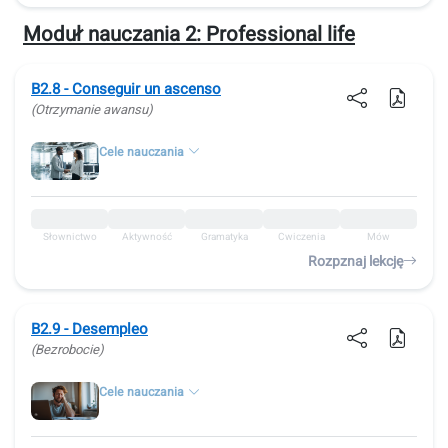
Moduł nauczania 2:
Professional life
B2.8 - Conseguir un ascenso
(Otrzymanie awansu)
Cele nauczania
Słownictwo
Aktywność
Gramatyka
Ćwiczenia
Mów
Rozpznaj lekcję
B2.9 - Desempleo
(Bezrobocie)
Cele nauczania