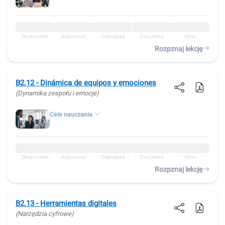
Słownictwo
Aktywność
Gramatyka
Ćwiczenia
Mów
Rozpznaj lekcję
B2.12 - Dinámica de equipos y emociones
(Dynamika zespołu i emocje)
Cele nauczania
Słownictwo
Aktywność
Gramatyka
Ćwiczenia
Mów
Rozpznaj lekcję
B2.13 - Herramientas digitales
(Narzędzia cyfrowe)