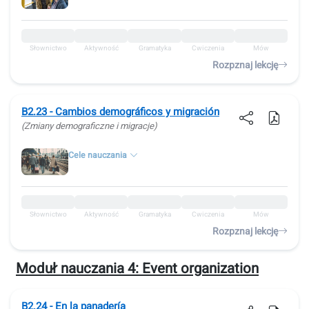
Słownictwo
Aktywność
Gramatyka
Ćwiczenia
Mów
Rozpznaj lekcję
B2.23 - Cambios demográficos y migración
(Zmiany demograficzne i migracje)
Cele nauczania
Słownictwo
Aktywność
Gramatyka
Ćwiczenia
Mów
Rozpznaj lekcję
Moduł nauczania 4:
Event organization
B2.24 - En la panadería