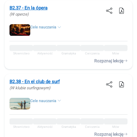
B2.37 - En la ópera
(W operze)
Cele nauczania
Słownictwo
Aktywność
Gramatyka
Ćwiczenia
Mów
Rozpznaj lekcję
B2.38 - En el club de surf
(W klubie surfingowym)
Cele nauczania
Słownictwo
Aktywność
Gramatyka
Ćwiczenia
Mów
Rozpznaj lekcję