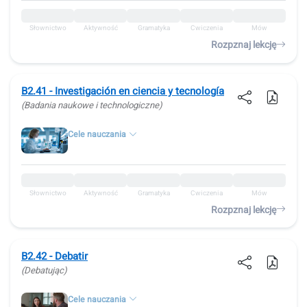
Słownictwo
Aktywność
Gramatyka
Ćwiczenia
Mów
Rozpznaj lekcję
B2.41 - Investigación en ciencia y tecnología
(Badania naukowe i technologiczne)
Cele nauczania
Słownictwo
Aktywność
Gramatyka
Ćwiczenia
Mów
Rozpznaj lekcję
B2.42 - Debatir
(Debatując)
Cele nauczania