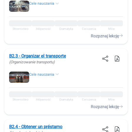
Cele nauczania
Słownictwo
Aktywność
Gramatyka
Ćwiczenia
Mów
Rozpznaj lekcję
B2.3 - Organizar el transporte
(Organizowanie transportu)
Cele nauczania
Słownictwo
Aktywność
Gramatyka
Ćwiczenia
Mów
Rozpznaj lekcję
B2.4 - Obtener un préstamo