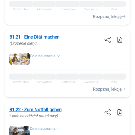
Słownictwo
Aktywność
Gramatyka
Ćwiczenia
Mów
Rozpznaj lekcję
B1.21 - Eine Diät machen
(Ułożenie diety)
Cele nauczania
Słownictwo
Aktywność
Gramatyka
Ćwiczenia
Mów
Rozpznaj lekcję
B1.22 - Zum Notfall gehen
(Jadę na oddział ratunkowy)
Cele nauczania