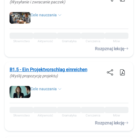
(Wysyłanie i zwracanie paczek)
Cele nauczania
Słownictwo
Aktywność
Gramatyka
Ćwiczenia
Mów
Rozpznaj lekcję
B1.5 - Ein Projektvorschlag einreichen
(Wyślij propozycję projektu)
Cele nauczania
Słownictwo
Aktywność
Gramatyka
Ćwiczenia
Mów
Rozpznaj lekcję