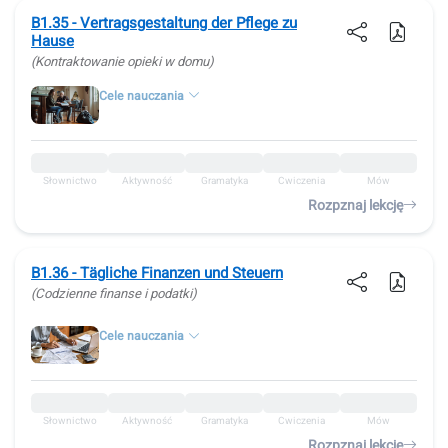
B1.35 - Vertragsgestaltung der Pflege zu
Hause
(Kontraktowanie opieki w domu)
Cele nauczania
Słownictwo
Aktywność
Gramatyka
Ćwiczenia
Mów
Rozpznaj lekcję
B1.36 - Tägliche Finanzen und Steuern
(Codzienne finanse i podatki)
Cele nauczania
Słownictwo
Aktywność
Gramatyka
Ćwiczenia
Mów
Rozpznaj lekcję