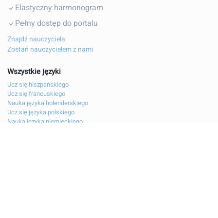
Elastyczny harmonogram
Pełny dostęp do portalu
Znajdź nauczyciela
Zostań nauczycielem z nami
Wszystkie języki
Ucz się hiszpańskiego
Ucz się francuskiego
Nauka języka holenderskiego
Ucz się języka polskiego
Nauka języka niemieckiego
Naucz się włoskiego
Nauka bułgarskiego
Skontaktuj się z nami
Informacje prawne
O firmie coLanguage
Regulamin
Polityka prywatności