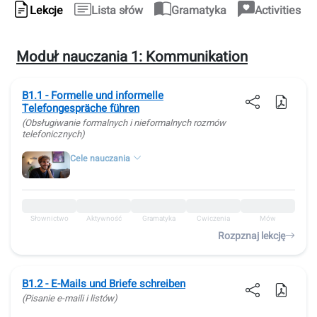
Lekcje
Lista słów
Gramatyka
Activities
Moduł nauczania 1:
Kommunikation
B1.1 - Formelle und informelle
Telefongespräche führen
(Obsługiwanie formalnych i nieformalnych rozmów
telefonicznych)
Cele nauczania
Słownictwo
Aktywność
Gramatyka
Ćwiczenia
Mów
Rozpznaj lekcję
B1.2 - E-Mails und Briefe schreiben
(Pisanie e-maili i listów)