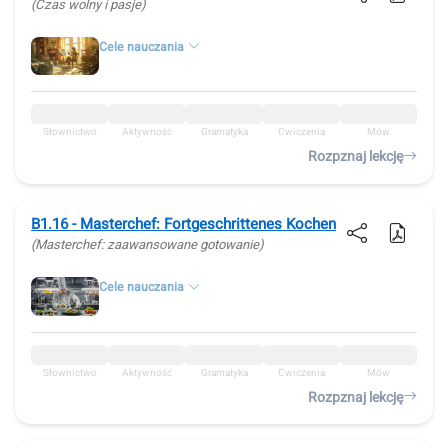
(Czas wolny i pasje)
Cele nauczania
Słownictwo
Aktywność
Gramatyka
Ćwiczenia
Mów
Rozpznaj lekcję
B1.16 - Masterchef: Fortgeschrittenes Kochen
(Masterchef: zaawansowane gotowanie)
Cele nauczania
Słownictwo
Aktywność
Gramatyka
Ćwiczenia
Mów
Rozpznaj lekcję