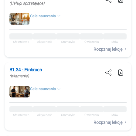
(Usługi sprzątające)
Cele nauczania
Słownictwo
Aktywność
Gramatyka
Ćwiczenia
Mów
Rozpznaj lekcję
B1.34 - Einbruch
(włamanie)
Cele nauczania
Słownictwo
Aktywność
Gramatyka
Ćwiczenia
Mów
Rozpznaj lekcję