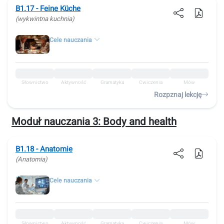
B1.17 - Feine Küche
(wykwintna kuchnia)
Cele nauczania
Słownictwo
Aktywność
Gramatyka
Ćwiczenia
Mów
Rozpznaj lekcję
Moduł nauczania 3:
Body and health
B1.18 - Anatomie
(Anatomia)
Cele nauczania
Słownictwo
Aktywność
Gramatyka
Ćwiczenia
Mów