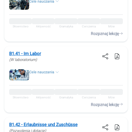
Cele nauczania
Słownictwo
Aktywność
Gramatyka
Ćwiczenia
Mów
Rozpznaj lekcję
B1.41 - Im Labor
(W laboratorium)
Cele nauczania
Słownictwo
Aktywność
Gramatyka
Ćwiczenia
Mów
Rozpznaj lekcję
B1.42 - Erlaubnisse und Zuschüsse
(Pozwolenia i dotacje)