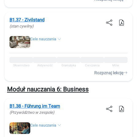
B1.37 - Zivilstand
(stan cywilny)
Cele nauczania
Słownictwo
Aktywność
Gramatyka
Ćwiczenia
Mów
Rozpznaj lekcję
Moduł nauczania 6:
Business
B1.38 - Führung im Team
(Przywództwo w zespole)
Cele nauczania