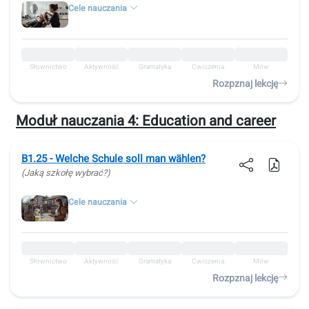
Cele nauczania
Słownictwo
Aktywność
Gramatyka
Ćwiczenia
Mów
Rozpznaj lekcję
Moduł nauczania 4:
Education and career
B1.25 - Welche Schule soll man wählen?
(Jaką szkołę wybrać?)
Cele nauczania
Słownictwo
Aktywność
Gramatyka
Ćwiczenia
Mów
Rozpznaj lekcję