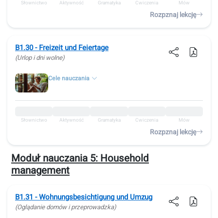
Słownictwo
Aktywność
Gramatyka
Ćwiczenia
Mów
Rozpznaj lekcję
B1.30 - Freizeit und Feiertage
(Urlop i dni wolne)
Cele nauczania
Słownictwo
Aktywność
Gramatyka
Ćwiczenia
Mów
Rozpznaj lekcję
Moduł nauczania 5:
Household
management
B1.31 - Wohnungsbesichtigung und Umzug
(Oglądanie domów i przeprowadzka)