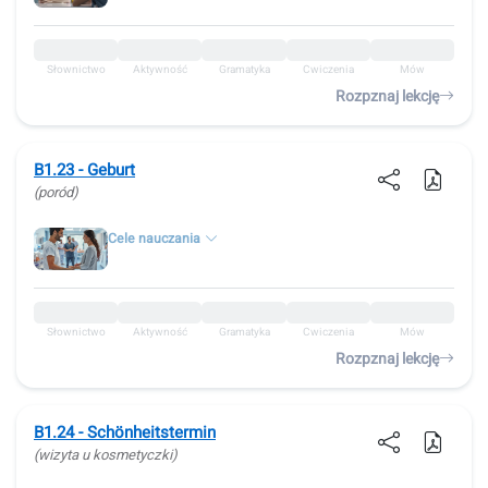
Słownictwo
Aktywność
Gramatyka
Ćwiczenia
Mów
Rozpznaj lekcję
B1.23 - Geburt
(poród)
Cele nauczania
Słownictwo
Aktywność
Gramatyka
Ćwiczenia
Mów
Rozpznaj lekcję
B1.24 - Schönheitstermin
(wizyta u kosmetyczki)