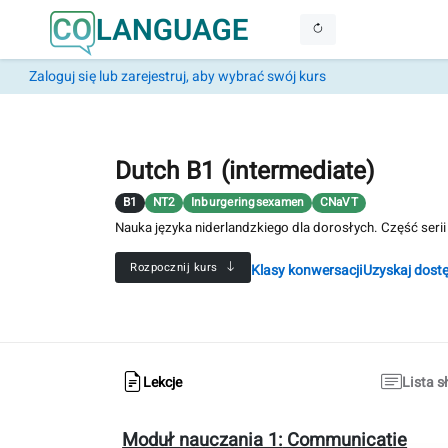
Zaloguj się lub zarejestruj, aby wybrać swój kurs
Dutch B1 (intermediate)
B1
NT2
Inburgeringsexamen
CNaVT
Nauka języka niderlandzkiego dla dorosłych. Część seri
Rozpocznij kurs
Klasy konwersacji
Uzyskaj dost
Lekcje
Lista 
Moduł nauczania 1:
Communicatie