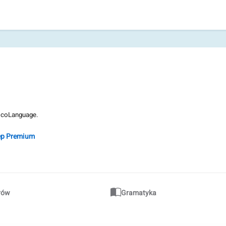
i coLanguage.
ęp Premium
słów
Gramatyka