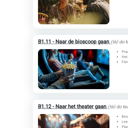
B1.11 - Naar de bioscoop gaan
(Iść do k
Praa
Het
Fil
B1.12 - Naar het theater gaan
(Iść do te
Bes
Lee
Pla