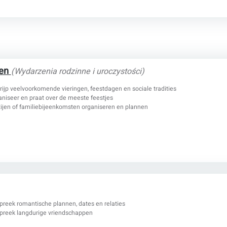
gen
(Wydarzenia rodzinne i uroczystości)
rijp veelvoorkomende vieringen, feestdagen en sociale tradities
aniseer en praat over de meeste feestjes
tijen of familiebijeenkomsten organiseren en plannen
preek romantische plannen, dates en relaties
preek langdurige vriendschappen