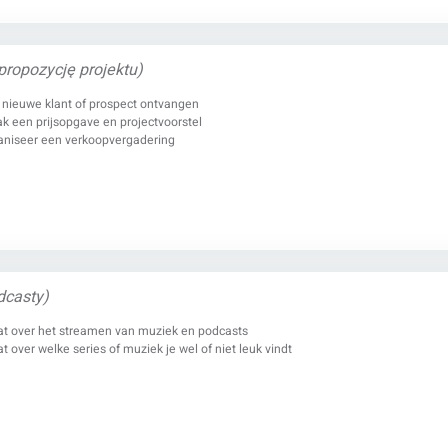
 propozycję projektu)
 nieuwe klant of prospect ontvangen
k een prijsopgave en projectvoorstel
aniseer een verkoopvergadering
dcasty)
at over het streamen van muziek en podcasts
t over welke series of muziek je wel of niet leuk vindt