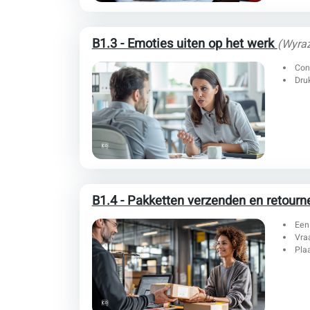
B1.3 - Emoties uiten op het werk
(Wyraż
Con
Druk
B1.4 - Pakketten verzenden en retour
Een
Vra
Plaa