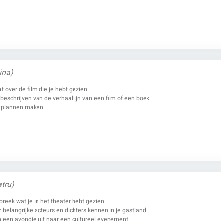
ina)
t over de film die je hebt gezien
 beschrijven van de verhaallijn van een film of een boek
mplannen maken
atru)
preek wat je in het theater hebt gezien
r belangrijke acteurs en dichters kennen in je gastland
n een avondje uit naar een cultureel evenement