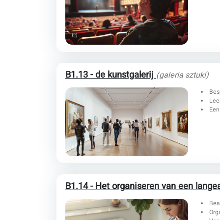
B1.13 - de kunstgalerij
(galeria sztuki)
Bes
Lee
Een
B1.14 - Het organiseren van een lange
Bes
Org