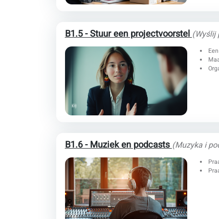
B1.5 - Stuur een projectvoorstel
(Wyślij
Een
Maa
Org
B1.6 - Muziek en podcasts
(Muzyka i po
Pra
Praa