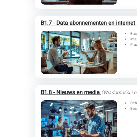
B1.7 - Data-abonnementen en internet
Bas
Inte
Pra
B1.8 - Nieuws en media
(Wiadomości i 
Deb
Bes