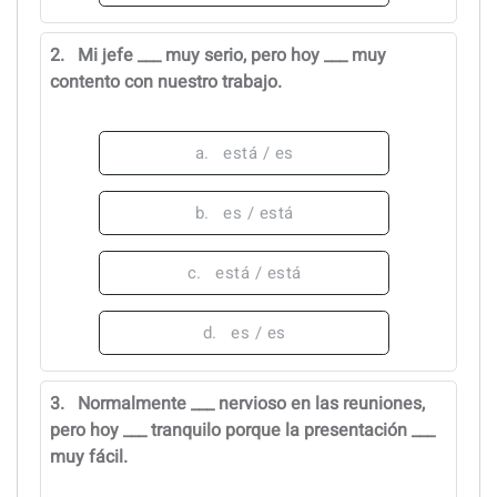
2.
Mi jefe ___ muy serio, pero hoy ___ muy
contento con nuestro trabajo.
a.
está / es
b.
es / está
c.
está / está
d.
es / es
3.
Normalmente ___ nervioso en las reuniones,
pero hoy ___ tranquilo porque la presentación ___
muy fácil.