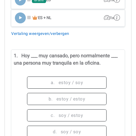
1x
Gratis
ES + NL
1x
Vertaling weergeven/verbergen
1.
Hoy ___ muy cansado, pero normalmente ___
una persona muy tranquila en la oficina.
a.
estoy / soy
b.
estoy / estoy
c.
soy / estoy
d.
soy / soy