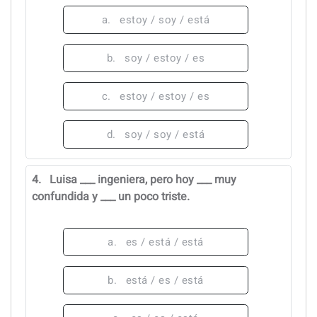
a.
estoy / soy / está
b.
soy / estoy / es
c.
estoy / estoy / es
d.
soy / soy / está
4.
Luisa ___ ingeniera, pero hoy ___ muy
confundida y ___ un poco triste.
a.
es / está / está
b.
está / es / está