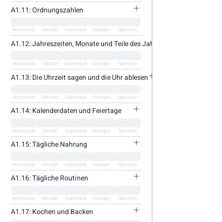
A1.11: Ordnungszahlen
Wortschatz
Aktivität
Grammatik
Übungen
Sprechen
A1.12: Jahreszeiten, Monate und Teile des Jahres
Wortschatz
Aktivität
Grammatik
Übungen
Sprechen
A1.13: Die Uhrzeit sagen und die Uhr ablesen
Wortschatz
Aktivität
Grammatik
Übungen
Sprechen
A1.14: Kalenderdaten und Feiertage
Wortschatz
Aktivität
Grammatik
Übungen
Sprechen
A1.15: Tägliche Nahrung
Wortschatz
Aktivität
Grammatik
Übungen
Sprechen
A1.16: Tägliche Routinen
Wortschatz
Aktivität
Grammatik
Übungen
Sprechen
A1.17: Kochen und Backen