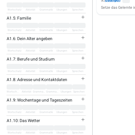
Übungen
Setze das Gelernte i
Wortschatz
Aktivität
Grammatik
Übungen
Sprechen
A1.5: Familie
Wortschatz
Aktivität
Grammatik
Übungen
Sprechen
A1.6: Dein Alter angeben
Wortschatz
Aktivität
Grammatik
Übungen
Sprechen
A1.7: Berufe und Studium
Wortschatz
Aktivität
Grammatik
Übungen
Sprechen
A1.8: Adresse und Kontaktdaten
Wortschatz
Aktivität
Grammatik
Grammatik
Übungen
Sprechen
A1.9: Wochentage und Tageszeiten
Wortschatz
Aktivität
Grammatik
Übungen
Sprechen
A1.10: Das Wetter
Wortschatz
Aktivität
Grammatik
Übungen
Sprechen