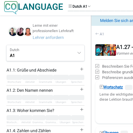
Dutch A1
Melden Sie sich a
Lerne mit einer
professionellen Lehrkraft
A1
Lehrer anfordern
A1.27 
Dutch
Vormen en
A1
Beschreiben Sie F
A1.1: Grüße und Abschiede
Beschreibe grundl
Präferenzen ausd
Wortschatz
Aktivität
Grammatik
Übungen
Sprechen
Wortschatz
A1.2: Den Namen nennen
Lerne die wichtigste
diese Lektion brauch
Wortschatz
Aktivität
Grammatik
Übungen
Sprechen
A1.3: Woher kommen Sie?
Wortschatz
Aktivität
Grammatik
Grammatik
Übungen
Sprechen
A1.4: Zahlen und Zählen