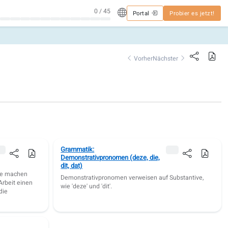
0 / 45
Portal
Probier es jetzt!
Vorher
Nächster
Grammatik:
Demonstrativpronomen (deze, die,
dit, dat)
le machen
Demonstrativpronomen verweisen auf Substantive,
Arbeit einen
wie 'deze' und 'dit'.
die