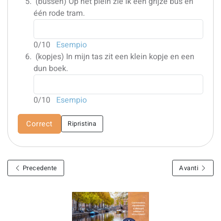
(bussen)
Op het plein zie ik één grijze bus en
één rode tram.
0
/10
Esempio
(kopjes)
In mijn tas zit een klein kopje en een
dun boek.
0
/10
Esempio
Correct
Ripristina
Precedente
Avanti