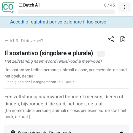
Dutch A1
0 / 45
Accedi o registrati per selezionare il tuo corso
A1.3 - Di dove sei?
Il sostantivo (singolare e plurale)
Het zelfstandig naamwoord (enkelvoud & meervoud)
Un sostantivo indica persone, animali o cose, per esempio: de stad,
het boek, de taal.
Linee guida per l'insegnamento
+/- 15 minuti
Een zelfstandig naamwoord benoemt mensen, dieren of
dingen, bijvoorbeeld: de stad, het boek, de taal.
(Un nome indica persone, animali o cose, per esempio:
de stad
,
het
boek
,
de taal
.)
Spiegazione dell'insegnante