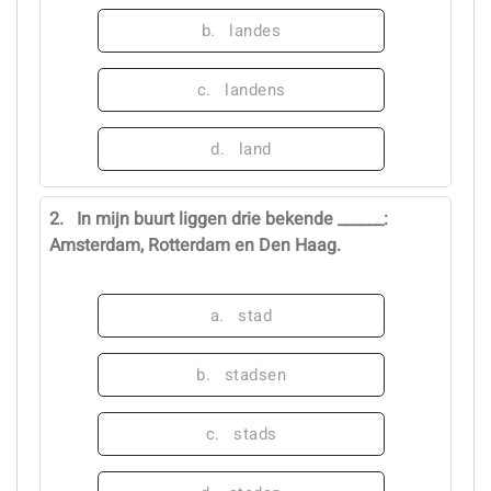
b.
landes
c.
landens
d.
land
2.
In mijn buurt liggen drie bekende ______:
Amsterdam, Rotterdam en Den Haag.
a.
stad
b.
stadsen
c.
stads