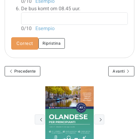
0
/10
Esempio
De bus komt om 08.45 uur.
0
/10
Esempio
Correct
Ripristina
Precedente
Avanti