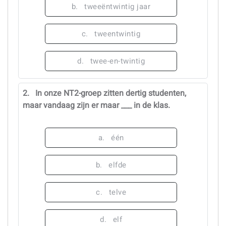
b.
tweeëntwintig jaar
c.
tweentwintig
d.
twee-en-twintig
2.
In onze NT2-groep zitten dertig studenten,
maar vandaag zijn er maar ___ in de klas.
a.
één
b.
elfde
c.
telve
d.
elf