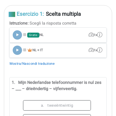
Esercizio 1:
Scelta multipla
Istruzione:
Scegli la risposta corretta
NL
1x
Gratis
NL + IT
1x
Mostra/Nascondi traduzione
1.
Mijn Nederlandse telefoonnummer is nul zes
– ___ – drieëndertig – vijfenveertig.
a.
tweeëntwintig