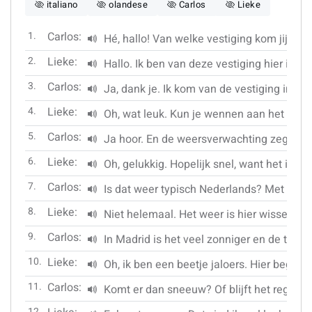
italiano
olandese
Carlos
Lieke
1.
Carlos:
Hé, hallo! Van welke vestiging kom jij?
2.
Lieke:
Hallo. Ik ben van deze vestiging hier in Al
3.
Carlos:
Ja, dank je. Ik kom van de vestiging in Ma
4.
Lieke:
Oh, wat leuk. Kun je wennen aan het koud
5.
Carlos:
Ja hoor. En de weersverwachting zegt da
6.
Lieke:
Oh, gelukkig. Hopelijk snel, want het is er
7.
Carlos:
Is dat weer typisch Nederlands? Met veel
8.
Lieke:
Niet helemaal. Het weer is hier wisselvallig
9.
Carlos:
In Madrid is het veel zonniger en de tempe
10.
Lieke:
Oh, ik ben een beetje jaloers. Hier begint 
11.
Carlos:
Komt er dan sneeuw? Of blijft het regene
12.