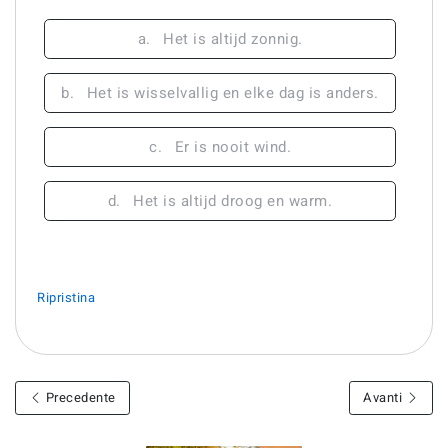
a.
Het is altijd zonnig.
b.
Het is wisselvallig en elke dag is anders.
c.
Er is nooit wind.
d.
Het is altijd droog en warm.
Ripristina
Precedente
Avanti