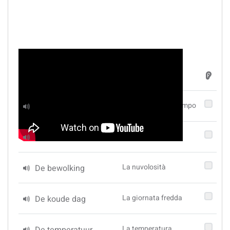
Parola
Traduzione
Le previsioni del tempo
De weersverwachting
Il sole
De zon
La nuvolosità
De bewolking
La giornata fredda
De koude dag
La temperatura