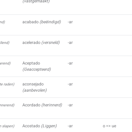
(vastgemaakt)
acabado
(beëindigd)
-ar
end)
acelerado
(versneld)
-ar
llend)
Aceptado
-ar
erend)
(Geaccepteerd)
aconsejado
-ar
te raden)
(aanbevolen)
Acordado
(herinnerd)
-ar
innerend)
Acostado
(Liggen)
-ar
o => ue
n slapen)