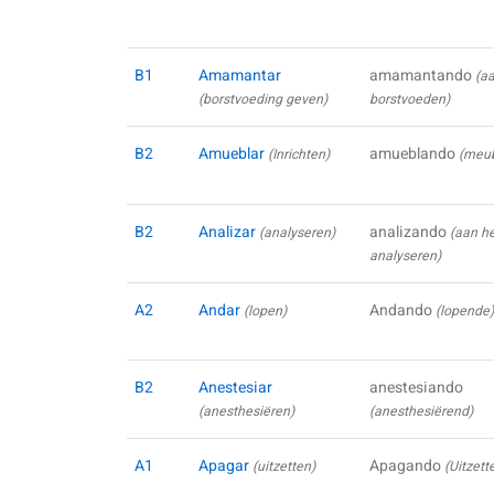
B1
Amamantar
amamantando
(a
(borstvoeding geven)
borstvoeden)
B2
Amueblar
amueblando
(Inrichten)
(meu
B2
Analizar
analizando
(analyseren)
(aan h
analyseren)
A2
Andar
Andando
(lopen)
(lopende
B2
Anestesiar
anestesiando
(anesthesiëren)
(anesthesiërend)
A1
Apagar
Apagando
(uitzetten)
(Uitzett