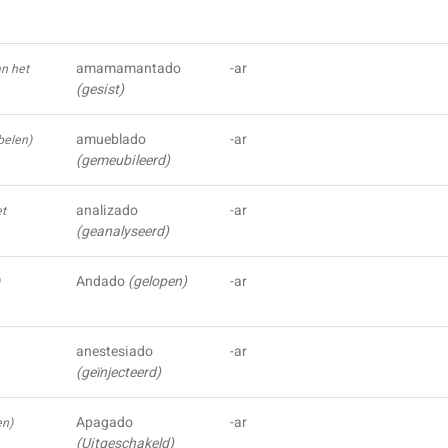
amamamantado
-ar
an het
(gesist)
amueblado
-ar
belen)
(gemeubileerd)
analizado
-ar
et
(geanalyseerd)
Andado
(gelopen)
-ar
)
anestesiado
-ar
(geïnjecteerd)
Apagado
-ar
en)
(Uitgeschakeld)